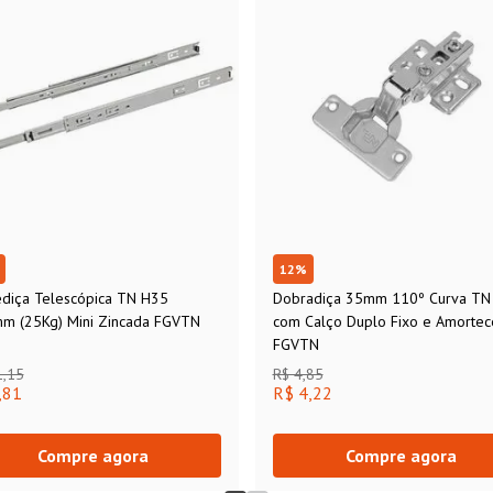
12
%
ediça Telescópica TN H35
Dobradiça 35mm 110º Curva TN
m (25Kg) Mini Zincada FGVTN
com Calço Duplo Fixo e Amortec
FGVTN
1,15
R$ 4,85
,81
R$ 4,22
Compre agora
Compre agora