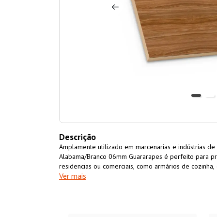
Descrição
Amplamente utilizado em marcenarias e indústrias de
Alabama/Branco 06mm Guararapes é perfeito para pr
residencias ou comerciais, como armários de cozinha,
Ver mais
entre outros. É um material resistente, versátil, fácil
benefício. O MDF Dual Touch Alabama/Branco 06mm 
ecológicamente sustentável, fabricado 100% com made
essa finalidade.