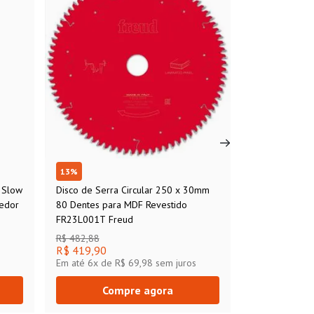
13
%
 Slow
Disco de Serra Circular 250 x 30mm
edor
80 Dentes para MDF Revestido
FR23L001T Freud
R$ 482,88
R$ 419,90
Em até
6
x de
R$ 69,98
sem juros
Compre agora