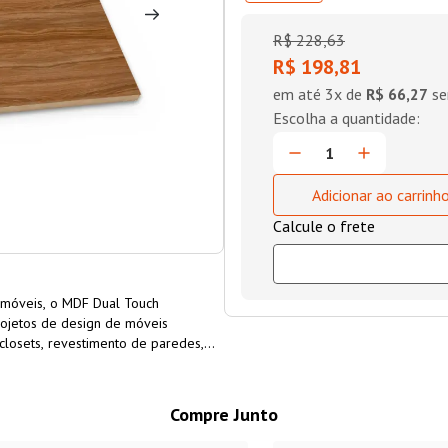
R$
228
,
63
R$ 198,81
em até
3
x de
R$ 66,27
se
Adicionar ao carrinh
 móveis, o MDF Dual Touch
ojetos de design de móveis
 closets, revestimento de paredes,
 de usinar e com excelente custo-
Guararapes é uma opção
ira de florestas cultivadas para
Compre Junto