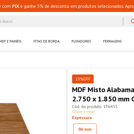
e com
PIX
e ganhe 5% de desconto em produtos selecionados. Apro
a busca
MDF E PAINÉIS
FITAS DE BORDA
PUXADORES
FERRAGENS
13%
OFF
MDF Misto Alabama
2.750 x 1.850 mm 
136455
Clique e veja!
Espessura
06 mm