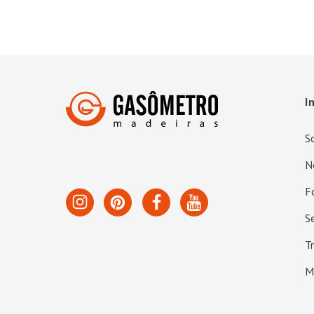
I
S
N
F
S
T
M