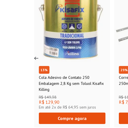
13
%
29
%
Cola Adesivo de Contato 250
Corr
Embalagem 2,8 Kg sem Toluol Kisafix
250m
Killing
R$ 149,38
R$ 1
R$ 129,90
R$ 7
Em até
2
x de
R$ 64,95
sem juros
Compre agora