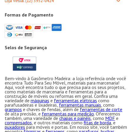
Formas de Pagamento
Selos de Segurança
Bem-vindo à Gasômetro Madeira: a loja referência onde você
encontra Tudo Para Seu Móvel, materiais para marcenaria!
Aqui, você encontra tudo o que precisa para os seus projetos,
como materiais de marcenaria e ferramentas para a
construção de móveis ou reformas em geral. Confira uma
variedade de
máquinas
e
ferramentas elétricas
como
parafusadeiras e lixadeiras,
ferramentas manuais
, como
grampos
e chaves de fendas, além de
ferramentas de corte
de alta precisão, e
ferramentas para medição
. Oferecemos
também, uma variedade de
chapas e painéis
, como
MDF
e
compensados
, e outros materiais como
fitas de borda
, e
puxadores
para móveis e portas. Em nosso site, você também
encontra
fórmicas
e
ferragens
, como
parafusos, buchas
,