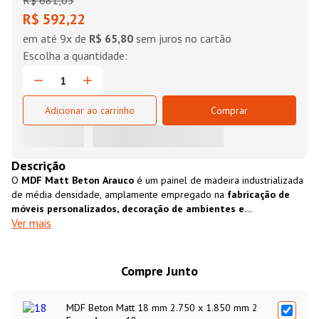
R$
681
,
05
R$ 592,22
em até
9
x de
R$ 65,80
sem juros no cartão
Adicionar ao carrinho
Comprar
Descrição
O
MDF Matt Beton Arauco
é um painel de madeira industrializada
de média densidade, amplamente empregado na
fabricação de
móveis personalizados, decoração de ambientes e
Ver mais
revestimento de paredes,
entre outras aplicações. Reconhecido
por sua
resistência e versatilidade,
o MDF se destaca pela
facilidade de usinagem
e pelo
excelente custo-benefício.
Além
disso, é uma
opção totalmente sustentável,
pois é produzido a
Compre Junto
partir de madeira proveniente de florestas cultivadas
especificamente para essa finalidade.
MDF Beton Matt 18 mm 2.750 x 1.850 mm 2