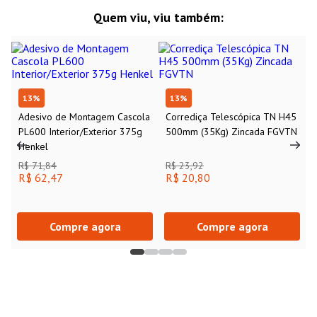
Quem viu, viu também:
13
%
13
%
Adesivo de Montagem Cascola
Corrediça Telescópica TN H45
PL600 Interior/Exterior 375g
500mm (35Kg) Zincada FGVTN
Henkel
R$ 71,84
R$ 23,92
R$ 62,47
R$ 20,80
Compre agora
Compre agora