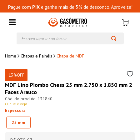
Pague com
PIX
e ganhe mais de 5% de desconto. Aproveite!
Escreva aqui a sua busca
Chapas e Painéis
Chapa de MDF
13%
OFF
MDF Lino Piombo Chess 25 mm 2.750 x 1.850 mm 2
Faces Arauco
131840
Clique e veja!
Espessura
25 mm