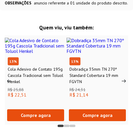
OBSERVAÇÕES
anuncio referente a 01 unidade do produto descrito.
Quem viu, viu também:
13
%
13
%
Cola Adesivo de Contato 195g
Dobradiça 35mm TN 270º
Cascola Tradicional sem Toluol
Standard Cobertura 19 mm
Henkel
FGVTN
R$ 25,88
R$ 24,31
R$ 22,51
R$ 21,14
Compre agora
Compre agora