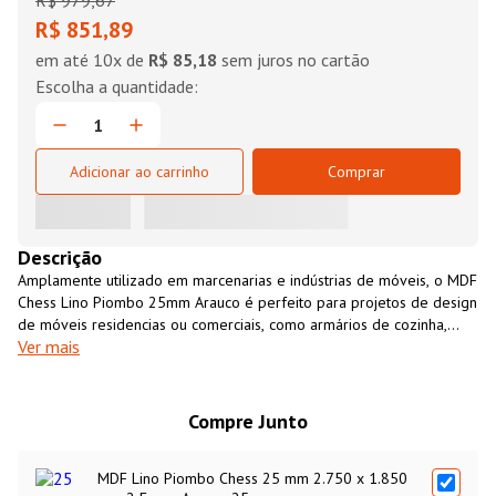
R$
979
,
67
R$ 851,89
em até
10
x de
R$ 85,18
sem juros no cartão
Adicionar ao carrinho
Comprar
Descrição
Amplamente utilizado em marcenarias e indústrias de móveis, o MDF
Chess Lino Piombo 25mm Arauco é perfeito para projetos de design
de móveis residencias ou comerciais, como armários de cozinha,
Ver mais
closets, revestimento de paredes, entre outros. É um material
resistente, versátil, fácil de usinar e com excelente custo-benefício.
O MDF Chess Lino Piombo 25mm Arauco é uma opção
ecológicamente sustentável, fabricado 100% com madeira de
Compre Junto
florestas cultivadas para essa finalidade.
MDF Lino Piombo Chess 25 mm 2.750 x 1.850