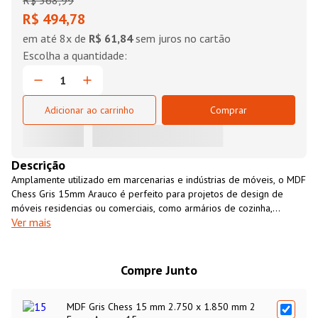
R$
568
,
99
R$ 494,78
em até
8
x de
R$ 61,84
sem juros no cartão
Adicionar ao carrinho
Comprar
Descrição
Amplamente utilizado em marcenarias e indústrias de móveis, o MDF
Chess Gris 15mm Arauco é perfeito para projetos de design de
móveis residencias ou comerciais, como armários de cozinha,
Ver mais
closets, revestimento de paredes, entre outros. É um material
resistente, versátil, fácil de usinar e com excelente custo-benefício.
O MDF Chess Gris 15mm Arauco é uma opção ecológicamente
sustentável, fabricado 100% com madeira de florestas cultivadas
Compre Junto
para essa finalidade.
MDF Gris Chess 15 mm 2.750 x 1.850 mm 2