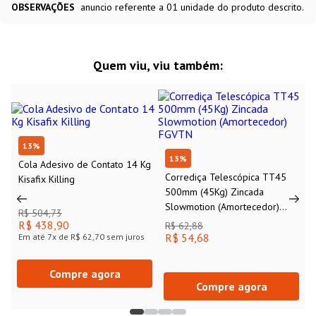
OBSERVAÇÕES
anuncio referente a 01 unidade do produto descrito.
Quem viu, viu também:
13
%
13
%
Cola Adesivo de Contato 14 Kg
Corrediça Telescópica TT45
Kisafix Killing
500mm (45Kg) Zincada
Slowmotion (Amortecedor)
R$ 504,73
FGVTN
R$ 438,90
R$ 62,88
R$ 54,68
Em até
7
x de
R$ 62,70
sem juros
Compre agora
Compre agora