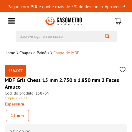
Pague com
PIX
e ganhe mais de 5% de desconto. Aproveite!
Escreva aqui a sua busca
Chapas e Painéis
Chapa de MDF
13%
OFF
MDF Gris Chess 15 mm 2.750 x 1.850 mm 2 Faces
Arauco
138739
Clique e veja!
Espessura
15 mm