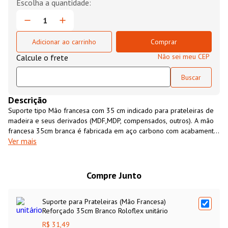
Adicionar ao carrinho
Comprar
Não sei meu CEP
Descrição
Suporte tipo Mão francesa com 35 cm indicado para prateleiras de
madeira e seus derivados (MDF,MDP, compensados, outros). A mão
francesa 35cm branca é fabricada em aço carbono com acabamento
Ver mais
em pintura epóxi branco e é ideal para uso em cozinhas,
lavanderias, áreas de serviços, closets, ou em qualquer outro
ambiente da casa ou escritório. O Suporte para Prateleiras (Mão
Francesa ) Reforçado 35cm Branco Roloflex possui capacidade de
Compre Junto
carga de até 20Kg por par.
Suporte para Prateleiras (Mão Francesa)
Reforçado 35cm Branco Roloflex unitário
R$ 31,49