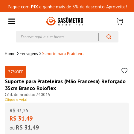
Pague com
PIX
e ganhe mais de 5% de desconto. Aproveite!
Escreva aqui a sua busca
Ferragens
Suporte para Prateleira
27%
OFF
Suporte para Prateleiras (Mão Francesa) Reforçado
35cm Branco Roloflex
740015
Clique e veja!
R$
43
,
25
R$ 31,49
R$ 31,49
ou