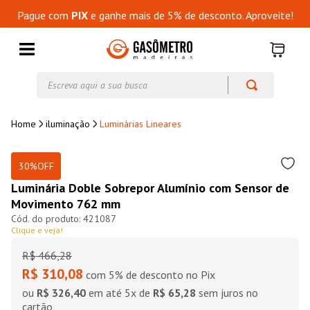
Pague com
PIX
e ganhe mais de 5% de desconto. Aproveite!
Escreva aqui a sua busca
iluminação
Luminárias Lineares
30%
OFF
Luminária Doble Sobrepor Alumínio com Sensor de
Movimento 762 mm
421087
Clique e veja!
R$
466
,
28
R$ 310,08
com 5% de desconto no Pix
ou
R$ 326,40
em até
5
x de
R$ 65,28
sem juros no
cartão