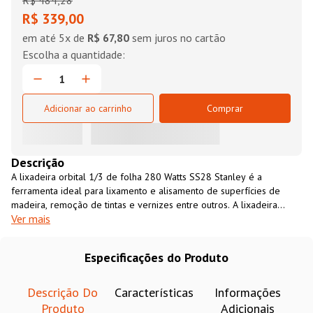
R$
484
,
28
R$ 339,00
em até
5
x de
R$ 67,80
sem juros no cartão
Adicionar ao carrinho
Comprar
Descrição
A lixadeira orbital 1/3 de folha 280 Watts SS28 Stanley é a
ferramenta ideal para lixamento e alisamento de superfícies de
madeira, remoção de tintas e vernizes entre outros. A lixadeira
Ver mais
orbital 1/3 de folha 280 Watts SS28 Stanley possui base de
alumínio com 90 x 185 mm, empunhaduras emborrachadas e
sistema de coleta de pó. Uso em marcenarias, carpintarias, fabrica
Especificações do Produto
de móveis, vidraçarias e outros.
Descrição Do
Características
Informações
Produto
Adicionais