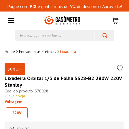
Pague com
PIX
e ganhe mais de 5% de desconto. Aproveite!
Escreva aqui a sua busca
Ferramentas Elétricas
Lixadeira
30%
OFF
Lixadeira Orbital 1/3 de Folha SS28-B2 280W 220V
Stanley
570028
Clique e veja!
Voltagem
220V