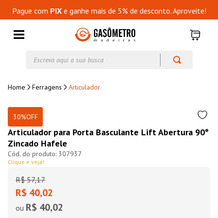
Pague com
PIX
e ganhe mais de 5% de desconto. Aproveite!
Escreva aqui a sua busca
Ferragens
Articulador
30%
OFF
Articulador para Porta Basculante Lift Abertura 90°
Zincado Hafele
307937
Clique e veja!
R$
57
,
17
R$ 40,02
R$ 40,02
ou