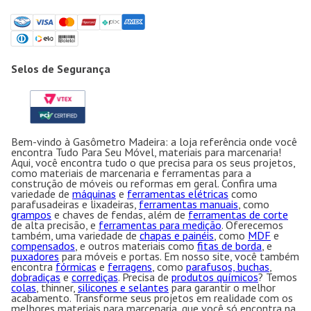
Selos de Segurança
Bem-vindo à Gasômetro Madeira: a loja referência onde você
encontra Tudo Para Seu Móvel, materiais para marcenaria!
Aqui, você encontra tudo o que precisa para os seus projetos,
como materiais de marcenaria e ferramentas para a
construção de móveis ou reformas em geral. Confira uma
variedade de
máquinas
e
ferramentas elétricas
como
parafusadeiras e lixadeiras,
ferramentas manuais
, como
grampos
e chaves de fendas, além de
ferramentas de corte
de alta precisão, e
ferramentas para medição
. Oferecemos
também, uma variedade de
chapas e painéis
, como
MDF
e
compensados
, e outros materiais como
fitas de borda
, e
puxadores
para móveis e portas. Em nosso site, você também
encontra
fórmicas
e
ferragens
, como
parafusos, buchas
,
dobradiças
e
corrediças
. Precisa de
produtos químicos
? Temos
colas
, thinner,
silicones e selantes
para garantir o melhor
acabamento. Transforme seus projetos em realidade com os
melhores materiais para marcenaria, que você só encontra na