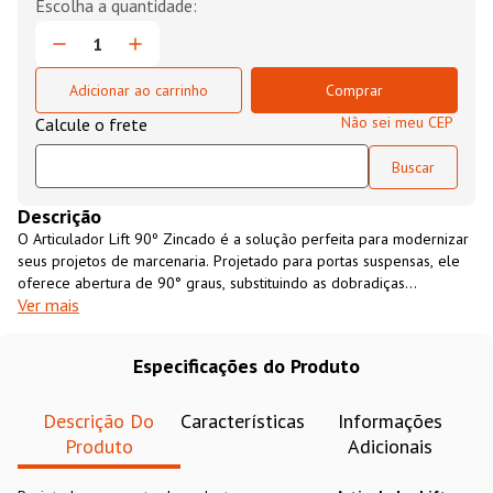
Adicionar ao carrinho
Comprar
Não sei meu CEP
Descrição
O Articulador Lift 90º Zincado é a solução perfeita para modernizar
seus projetos de marcenaria. Projetado para portas suspensas, ele
oferece abertura de 90° graus, substituindo as dobradiças
Ver mais
convencionais, proporcionando um visual limpo e elegante. Com um
excelente custo-benefício, este articulador é versátil e compatível
com portas de madeira e seus derivados, garantindo durabilidade,
Especificações do Produto
funcionalidade e um acabamento impecável.
Descrição Do
Características
Informações
Produto
Adicionais