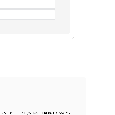
H71K75 LB31E LB31E/A LR86C LRE86 LRE86C M75