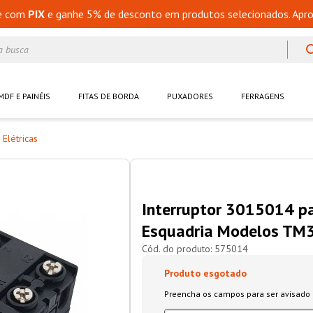
e com
PIX
e ganhe 5% de desconto em produtos selecionados. Apro
a busca
MDF E PAINÉIS
FITAS DE BORDA
PUXADORES
FERRAGENS
Elétricas
Interruptor 3015014 pa
Esquadria Modelos TM
575014