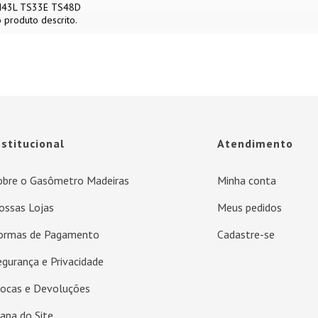
43L TS33E TS48D
produto descrito.
nstitucional
Atendimento
obre o Gasômetro Madeiras
Minha conta
ossas Lojas
Meus pedidos
ormas de Pagamento
Cadastre-se
egurança e Privacidade
rocas e Devoluções
apa do Site