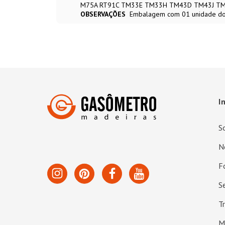
M75A RT91C TM33E TM33H TM43D TM43J TM
OBSERVAÇÕES
Embalagem com 01 unidade do 
I
S
N
F
S
T
M