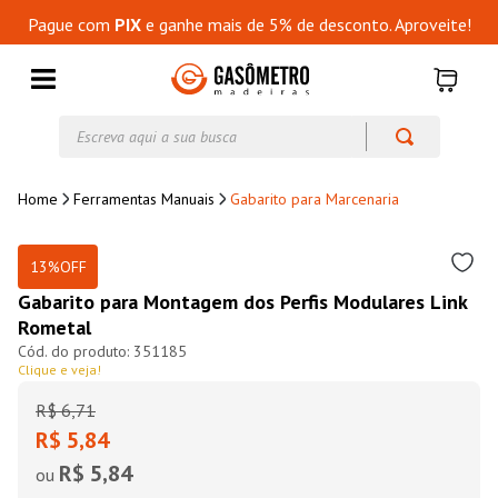
Pague com
PIX
e ganhe mais de 5% de desconto. Aproveite!
Escreva aqui a sua busca
Ferramentas Manuais
Gabarito para Marcenaria
13%
OFF
Gabarito para Montagem dos Perfis Modulares Link
Rometal
351185
Clique e veja!
R$
6
,
71
R$ 5,84
R$ 5,84
ou