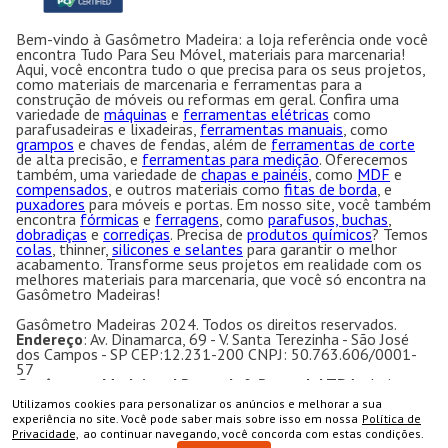
Bem-vindo à Gasômetro Madeira: a loja referência onde você
encontra Tudo Para Seu Móvel, materiais para marcenaria!
Aqui, você encontra tudo o que precisa para os seus projetos,
como materiais de marcenaria e ferramentas para a
construção de móveis ou reformas em geral. Confira uma
variedade de
máquinas
e
ferramentas elétricas
como
parafusadeiras e lixadeiras,
ferramentas manuais
, como
grampos
e chaves de fendas, além de
ferramentas de corte
de alta precisão, e
ferramentas para medição
. Oferecemos
também, uma variedade de
chapas e painéis
, como
MDF
e
compensados
, e outros materiais como
fitas de borda
, e
puxadores
para móveis e portas. Em nosso site, você também
encontra
fórmicas
e
ferragens
, como
parafusos, buchas
,
dobradiças
e
corrediças
. Precisa de
produtos químicos
? Temos
colas
, thinner,
silicones e selantes
para garantir o melhor
acabamento. Transforme seus projetos em realidade com os
melhores materiais para marcenaria, que você só encontra na
Gasômetro Madeiras!
Gasômetro Madeiras 2024. Todos os direitos reservados.
Endereço
: Av. Dinamarca, 69 - V. Santa Terezinha - São José
dos Campos - SP CEP:12.231-200 CNPJ: 50.763.606/0001-
57
Gasômetro Madeiras | Ramuth & Ramuth LTDA
- Loja
especializada em máquinas para marcenaria, acessórios e
Utilizamos cookies para personalizar os anúncios e melhorar a sua
ferragens para móveis.
COMPRAR
experiência no site. Você pode saber mais sobre isso em nossa
Política de
Equipamentos e ferramentas para marcenaria com ótimos
Privacidade,
ao continuar navegando, você concorda com estas condições.
preços e condições.