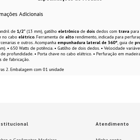
rmações Adicionais
ndril de
1/2"
(13 mm), gatilho
eletrônico
de
dois
dedos com
trava
para
e
no cabo
elétrico
. Ferramenta de
alto
rendimento, indicada para perfur
rcenarias e outros. Acompanha
empunhadura lateral de 360º
, guia de
pr
mm). • 650 Watts de potência. • Gatilho de dois dedos. • Velocidade variáve
 de profundidade. • Porta chave no cabo elétrico. • Perfuração em madeira,
s de fabricação.
ivas 2. Embalagem com 01 unidade
nstitucional
Atendimento