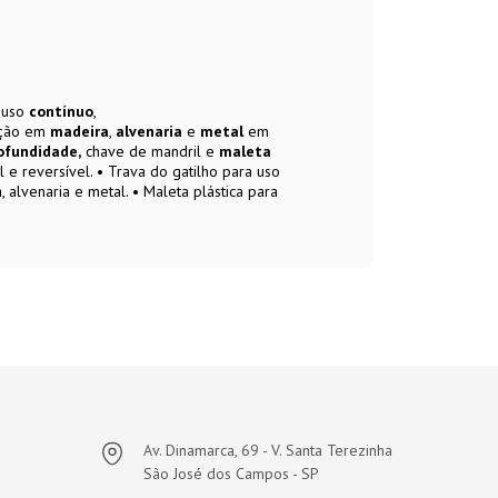
 uso
contínuo
,
ação em
madeira
,
alvenaria
e
metal
em
ofundidade,
chave de mandril e
maleta
l e reversível. • Trava do gatilho para uso
 alvenaria e metal. • Maleta plástica para
Av. Dinamarca, 69 - V. Santa Terezinha
São José dos Campos - SP