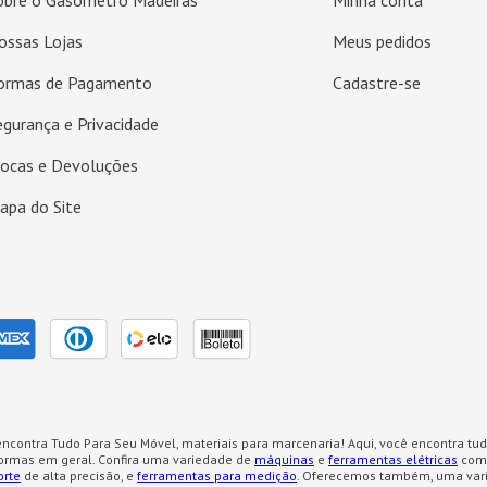
obre o Gasômetro Madeiras
Minha conta
ossas Lojas
Meus pedidos
ormas de Pagamento
Cadastre-se
egurança e Privacidade
rocas e Devoluções
apa do Site
ncontra Tudo Para Seu Móvel, materiais para marcenaria! Aqui, você encontra tud
formas em geral. Confira uma variedade de
máquinas
e
ferramentas elétricas
como
orte
de alta precisão, e
ferramentas para medição
. Oferecemos também, uma var