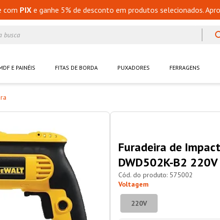
e com
PIX
e ganhe 5% de desconto em produtos selecionados. Apro
a busca
MDF E PAINÉIS
FITAS DE BORDA
PUXADORES
FERRAGENS
ira
Furadeira de Impac
DWD502K-B2 220V 
575002
Voltagem
220V