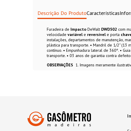
instaladores, entre outros.
Descrição Do Produto
Características
Info
Furadeira de
Impacto
DeWalt
DWD502
com ma
velocidade
variável
e
reversível
e porta
chav
instalações, departamentos de manutenção, ma
plástica para transporte. • Mandril de 1/2" (13 
contínuo. • Empunhadura lateral de 360º. • Guia
transporte. • 03 anos de garantia contra defeito
OBSERVAÇÕES
1. Imagens meramente ilustrat
I