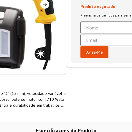
 ½” (13 mm), velocidade variável e
ossui potente motor com 710 Watts
ncia e durabílidade em trabalhos de
ira
de impacto DWD502 DeWalt
empunhadira lateral de 360º graus e
WD502 DeWalt é a a máquina
ivil, departamentos de manutenção,
Especificações do Produto