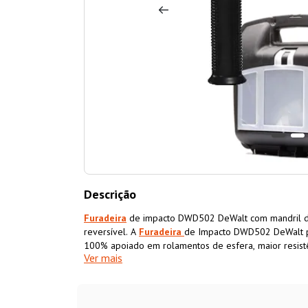
Descrição
Furadeira
de impacto DWD502 DeWalt com mandril de
reversível. A
Furadeira
de Impacto DWD502 DeWalt p
100% apoiado em rolamentos de esfera, maior resistê
Ver mais
perfuração de metais, madeiras e alvenaria. A
Furade
também possui gatilho com trava para uso contínuo, 
limitador de profundidade. A
Furadeira
de impacto D
perfeita para marcenarias, carpintarias, construção c