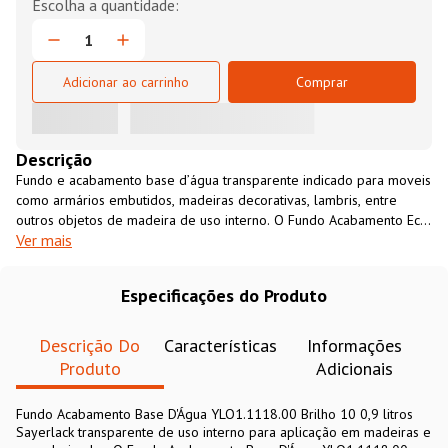
Adicionar ao carrinho
Comprar
Descrição
Fundo e acabamento base d’água transparente indicado para moveis
como armários embutidos, madeiras decorativas, lambris, entre
outros objetos de madeira de uso interno. O Fundo Acabamento Eco
Ver mais
Base D'Água YLO1.1118 Brilho 10 Fosco 0,9 litros Sayerlack é um
produto ecologicamente correto, vem pronto para uso é pode ser
aplicado facilmente com uso de boneca ou pistola de pintura.
Especificações do Produto
Descrição Do
Características
Informações
Produto
Adicionais
Fundo Acabamento Base D'Água YLO1.1118.00 Brilho 10 0,9 litros
Sayerlack transparente de uso interno para aplicação em madeiras e