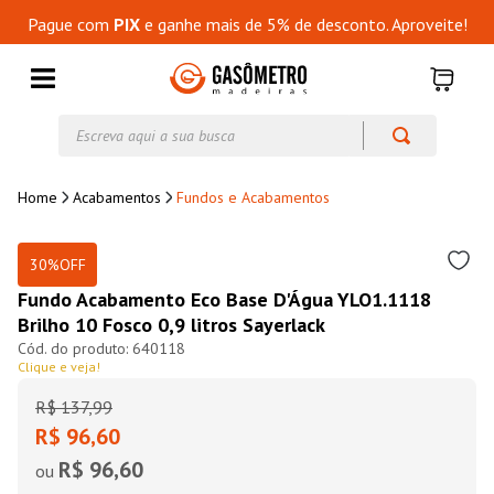
Pague com
PIX
e ganhe mais de 5% de desconto. Aproveite!
Escreva aqui a sua busca
Acabamentos
Fundos e Acabamentos
30%
OFF
Fundo Acabamento Eco Base D'Água YLO1.1118
Brilho 10 Fosco 0,9 litros Sayerlack
640118
Clique e veja!
R$
137
,
99
R$ 96,60
R$ 96,60
ou