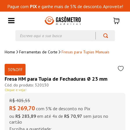
Pague com
PIX
e ganhe mais de 5% de desconto. Aproveite!
Escreva aqui a sua busca
Ferramentas de Corte
Fresas para Tupias Manuais
30%
OFF
Fresa HM para Tupia de Fechaduras Ø 23 mm
320130
Clique e veja!
R$
405
,
55
R$ 269,70
com 5% de desconto no Pix
ou
R$ 283,89
em até
4
x de
R$ 70,97
sem juros no
cartão