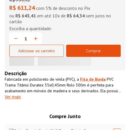
R$
739
,
92
R$ 611,24
com 5% de desconto no Pix
ou
R$ 643,41
em até
10
x de
R$ 64,34
sem juros no
cartão
Adicionar ao carrinho
Comprar
Descrição
Fabricada em policloreto de vinila (PVC), a
Fita de Borda
PVC
Trama Titânio Duratex 35x0,45mm Rolo 300m é perfeita para
acabamento em móveis de madeira e seus derivados. Ela possui
Ver mais
textura impressa semelhante ao MDF, que além de conferir
acabamento superior ao móvel também impermeabiliza o material,
aumentando sua resistência e durabilidade.
Compre Junto