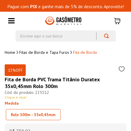
Pague com
PIX
e ganhe mais de 5% de desconto. Aproveite!
Escreva aqui a sua busca
Fitas de Borda e Tapa Furos
Fita de Borda
13%
OFF
Fita de Borda PVC Trama Titânio Duratex
35x0,45mm Rolo 300m
225512
Clique e veja!
Medida
Rolo 300m - 35x0,45mm