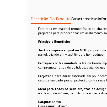
Descrição Do Produto
Características
Info
Fabricada em material termoplástico de alta res
projetada para proporcionar um acabamento sof
Principais Benefícios:
Textura impressa igual ao MDF:
proporciona 
painel, criando um visual limpo e homogêneo.
Proteção contra umidade:
a fita de borda im
comprometer a sua durabilidade, evitando que 
Projetada para durar:
fabricada em policloreto 
caso de umidade, possui proteção contra raios
Ideal para todos os seus projetos de desig
no design de móveis, permitindo atender a dive
Largura:
64mm.
Espessura:
0,45mm.