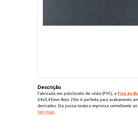
Descrição
Fabricada em policloreto de vinila (PVC), a
Fita de B
64x0,45mm Rolo 20m é perfeita para acabamento em
derivados. Ela possui textura impressa semelhante a
Ver mais
acabamento superior ao móvel também impermeabiliz
resistência e durabilidade.