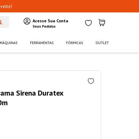
veite!
MÁQUINAS
FERRAMENTAS
FÓRMICAS
OUTLET
rama Sirena Duratex
0m