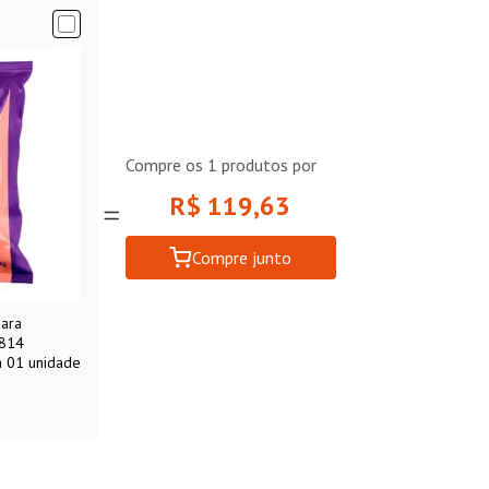
Compre os
1
produtos por
R$ 119,63
Compre junto
para
1814
a 01 unidade