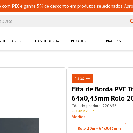
e com
PIX
e ganhe 5% de desconto em produtos selecionados. Apro
a busca
MDF E PAINÉIS
FITAS DE BORDA
PUXADORES
FERRAGENS
13%
OFF
Fita de Borda PVC T
64x0,45mm Rolo 2
220656
Clique e veja!
Medida
Rolo 20m - 64x0,45mm