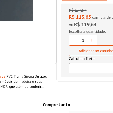
R$
137
,
57
R$ 113,65
com 5% de d
R$ 119,63
ou
Adicionar ao carrinh
orda
PVC Trama Sirena Duratex
 móveis de madeira e seus
o MDF, que além de conferir
a o material, aumentando sua
Compre Junto