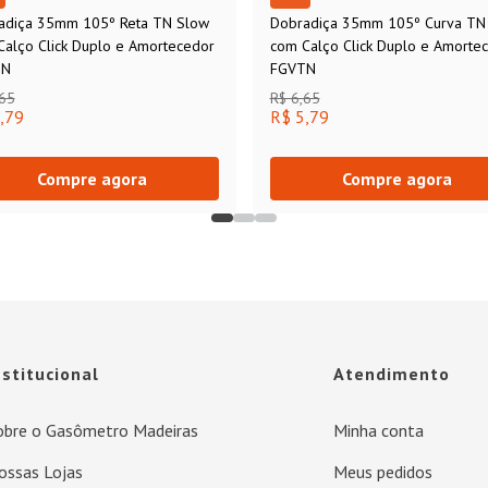
adiça 35mm 105º Reta TN Slow
Dobradiça 35mm 105º Curva TN
Calço Click Duplo e Amortecedor
com Calço Click Duplo e Amorte
TN
FGVTN
,65
R$ 6,65
,79
R$ 5,79
Compre agora
Compre agora
nstitucional
Atendimento
obre o Gasômetro Madeiras
Minha conta
ossas Lojas
Meus pedidos