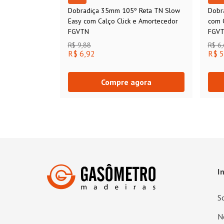
Dobradiça 35mm 105º Reta TN Slow
Dobr
Easy com Calço Click e Amortecedor
com 
FGVTN
FGV
R$ 9,88
R$ 6
R$ 6,92
R$ 5
Compre agora
I
S
N