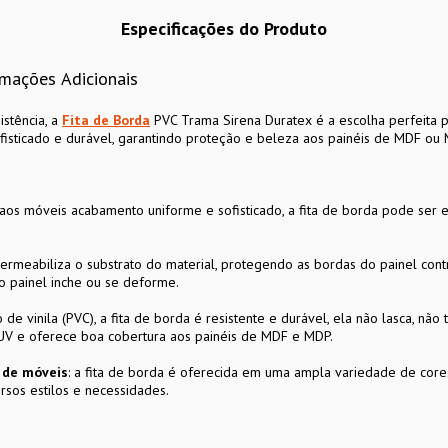
Especificações do Produto
rmações Adicionais
istência, a
Fita de Borda
PVC Trama Sirena Duratex é a escolha perfeita p
isticado e durável, garantindo proteção e beleza aos painéis de MDF ou 
aos móveis acabamento uniforme e sofisticado, a fita de borda pode ser 
permeabiliza o substrato do material, protegendo as bordas do painel co
o painel inche ou se deforme.
de vinila (PVC), a fita de borda é resistente e durável, ela não lasca, não 
 UV e oferece boa cobertura aos painéis de MDF e MDP.
n de móveis
: a fita de borda é oferecida em uma ampla variedade de cores
rsos estilos e necessidades.