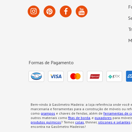
F
S
T
M
Formas de Pagamento
Bem-vindo à Gasômetro Madeira: a loja referência onde você e
marcenaria e ferramentas para a construção de móveis ou re
como
grampos
e chaves de fendas, além de
ferramentas de c
outros materiais como
fitas de borda
, e
puxadores
para móveis
produtos químicos
? Temos
colas
, thinner,
silicones e selantes
encontra na Gasômetro Madeiras!