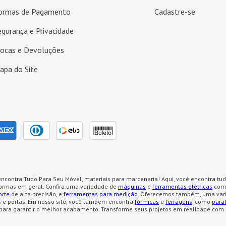
ormas de Pagamento
Cadastre-se
egurança e Privacidade
rocas e Devoluções
apa do Site
ncontra Tudo Para Seu Móvel, materiais para marcenaria! Aqui, você encontra tud
formas em geral. Confira uma variedade de
máquinas
e
ferramentas elétricas
como
orte
de alta precisão, e
ferramentas para medição
. Oferecemos também, uma var
 e portas. Em nosso site, você também encontra
fórmicas
e
ferragens
, como
para
para garantir o melhor acabamento. Transforme seus projetos em realidade com 