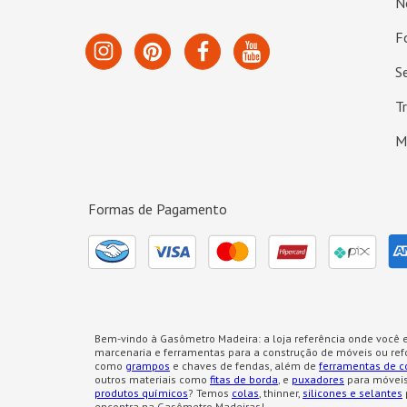
N
F
S
T
M
Formas de Pagamento
Bem-vindo à Gasômetro Madeira: a loja referência onde você e
marcenaria e ferramentas para a construção de móveis ou re
como
grampos
e chaves de fendas, além de
ferramentas de c
outros materiais como
fitas de borda
, e
puxadores
para móveis
produtos químicos
? Temos
colas
, thinner,
silicones e selantes
encontra na Gasômetro Madeiras!