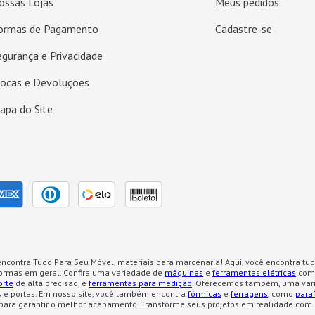
ossas Lojas
Meus pedidos
ormas de Pagamento
Cadastre-se
egurança e Privacidade
rocas e Devoluções
apa do Site
ncontra Tudo Para Seu Móvel, materiais para marcenaria! Aqui, você encontra tud
formas em geral. Confira uma variedade de
máquinas
e
ferramentas elétricas
como
orte
de alta precisão, e
ferramentas para medição
. Oferecemos também, uma var
 e portas. Em nosso site, você também encontra
fórmicas
e
ferragens
, como
para
para garantir o melhor acabamento. Transforme seus projetos em realidade com 