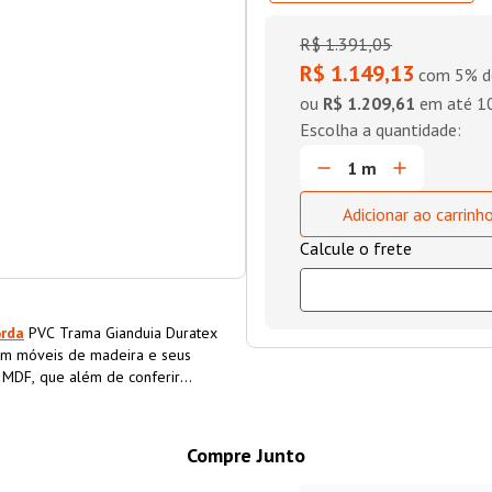
R$
1
.
391
,
05
R$ 1.149,13
com 5% d
ou
R$ 1.209,61
em até
1
Adicionar ao carrinh
orda
PVC Trama Gianduia Duratex
m móveis de madeira e seus
o MDF, que além de conferir
a o material, aumentando sua
Compre Junto