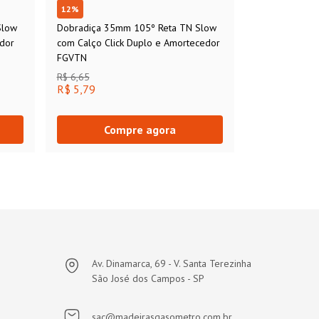
12
%
Slow
Dobradiça 35mm 105º Reta TN Slow
edor
com Calço Click Duplo e Amortecedor
FGVTN
R$ 6,65
R$ 5,79
Compre agora
Av. Dinamarca, 69 - V. Santa Terezinha
São José dos Campos - SP
sac@madeirasgasometro.com.br