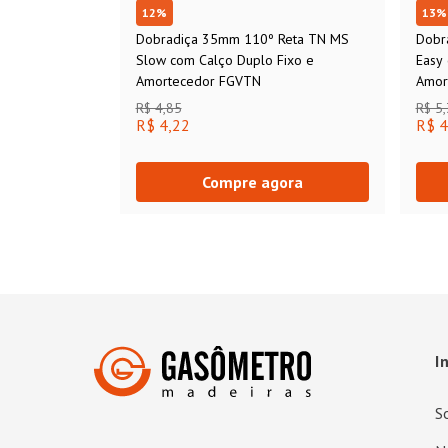
12
%
13
%
Dobradiça 35mm 110º Reta TN MS
Dobr
Slow com Calço Duplo Fixo e
Easy
Amortecedor FGVTN
Amor
R$ 4,85
R$ 5
R$ 4,22
R$ 4
Compre agora
I
S