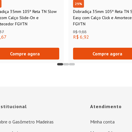
29
%
adiça 35mm 105º Reta TN Slow
Dobradiça 35mm 105º Reta TN 
 com Calço Slide-On e
Easy com Calço Click e Amortec
tecedor FGVTN
FGVTN
,37
R$ 9,88
,67
R$ 6,92
Compre agora
Compre agora
nstitucional
Atendimento
obre o Gasômetro Madeiras
Minha conta