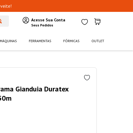
veite!
MÁQUINAS
FERRAMENTAS
FÓRMICAS
OUTLET
Trama Gianduia Duratex
150m