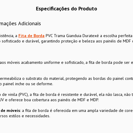
Especificações do Produto
rmações Adicionais
istência, a
Fita de Borda
PVC Trama Gianduia Duratexé a escolha perfeita 
 sofisticado e durável, garantindo proteção e beleza aos painéis de MDF
aos móveis acabamento uniforme e sofisticado, a fita de borda pode ser 
permeabiliza o substrato do material, protegendo as bordas do painel co
o painel inche ou se deforme.
de vinila (PVC), a fita de borda é resistente e durável, ela não lasca, não 
 UV e oferece boa cobertura aos painéis de MDF e MDP.
n de móveis
: a fita de borda é oferecida em uma ampla variedade de cores
rsos estilos e necessidades.