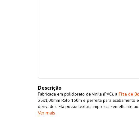
Descrição
Fabricada em policloreto de vinila (PVC), a
Fita de B
35x1,00mm Rolo 150m é perfeita para acabamento e
derivados. Ela possui textura impressa semelhante a
Ver mais
acabamento superior ao móvel também impermeabiliz
resistência e durabilidade.