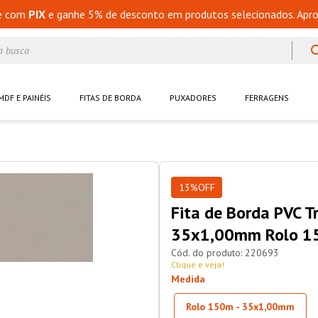
e com
PIX
e ganhe 5% de desconto em produtos selecionados. Apro
a busca
MDF E PAINÉIS
FITAS DE BORDA
PUXADORES
FERRAGENS
13%
OFF
Fita de Borda PVC 
35x1,00mm Rolo 
220693
Clique e veja!
Medida
Rolo 150m - 35x1,00mm