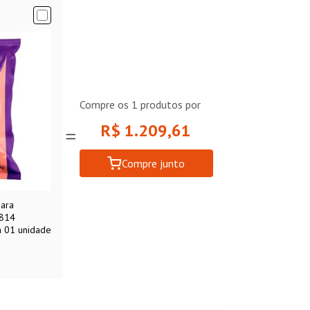
Compre os
1
produtos por
R$ 1.209,61
Compre junto
para
1814
a 01 unidade