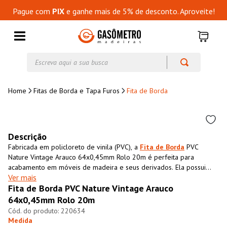
Pague com
PIX
e ganhe mais de 5% de desconto. Aproveite!
Escreva aqui a sua busca
Fitas de Borda e Tapa Furos
Fita de Borda
Descrição
Fabricada em policloreto de vinila (PVC), a
Fita de Borda
PVC
Nature Vintage Arauco 64x0,45mm Rolo 20m é perfeita para
acabamento em móveis de madeira e seus derivados. Ela possui
Ver mais
textura impressa semelhante ao MDF, que além de conferir
Fita de Borda PVC Nature Vintage Arauco
acabamento superior ao móvel também impermeabiliza o material,
aumentando sua resistência e durabilidade.
64x0,45mm Rolo 20m
220634
Medida