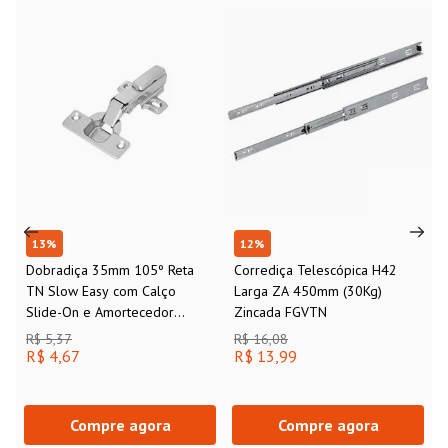
13
%
12
%
Dobradiça 35mm 105º Reta
Corrediça Telescópica H42
TN Slow Easy com Calço
Larga ZA 450mm (30Kg)
Slide-On e Amortecedor
Zincada FGVTN
FGVTN
R$ 5,37
R$ 16,08
R$ 4,67
R$ 13,99
Compre agora
Compre agora