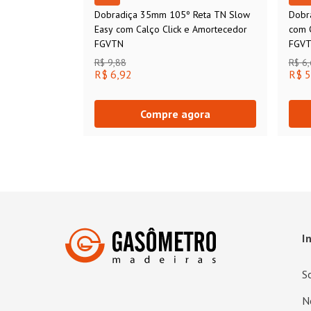
Dobradiça 35mm 105º Reta TN Slow
Dobr
Easy com Calço Click e Amortecedor
com 
FGVTN
FGV
R$ 9,88
R$ 6
R$ 6,92
R$ 5
Compre agora
I
S
N