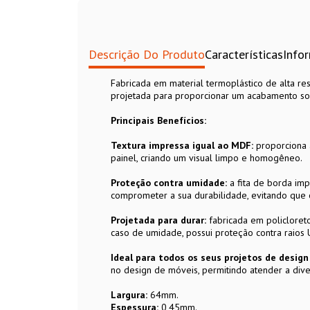
Descrição Do Produto
Características
Info
Fabricada em material termoplástico de alta res
projetada para proporcionar um acabamento sof
Principais Benefícios:
Textura impressa igual ao MDF:
proporciona 
painel, criando um visual limpo e homogêneo.
Proteção contra umidade:
a fita de borda im
comprometer a sua durabilidade, evitando que 
Projetada para durar:
fabricada em policloreto 
caso de umidade, possui proteção contra raios
Ideal para todos os seus projetos de desig
no design de móveis, permitindo atender a dive
Largura:
64mm.
Espessura:
0,45mm.