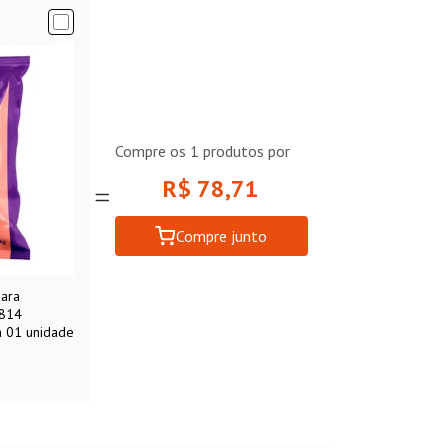
Compre os
1
produtos por
R$ 78,71
Compre junto
para
1814
a 01 unidade