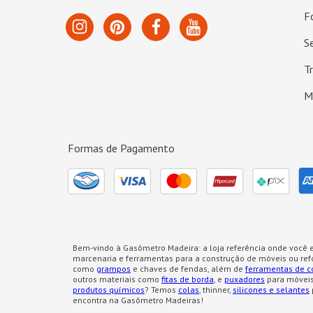
F
S
T
M
Formas de Pagamento
Bem-vindo à Gasômetro Madeira: a loja referência onde você e
marcenaria e ferramentas para a construção de móveis ou re
como
grampos
e chaves de fendas, além de
ferramentas de c
outros materiais como
fitas de borda
, e
puxadores
para móveis
produtos químicos
? Temos
colas
, thinner,
silicones e selantes
encontra na Gasômetro Madeiras!