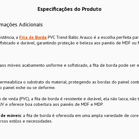
Especificações do Produto
rmações Adicionais
istência, a
Fita de Borda
PVC Trend Baltic Arauco é a escolha perfeita par
isticado e durável, garantindo proteção e beleza aos painéis de MDF ou 
aos móveis acabamento uniforme e sofisticado, a fita de borda pode ser 
permeabiliza o substrato do material, protegendo as bordas do painel co
o painel inche ou se deforme.
de vinila (PVC), a fita de borda é resistente e durável, ela não lasca, não 
 UV e oferece boa cobertura aos painéis de MDF e MDP.
n de móveis
: a fita de borda é oferecida em uma ampla variedade de cores
rsos estilos e necessidades.