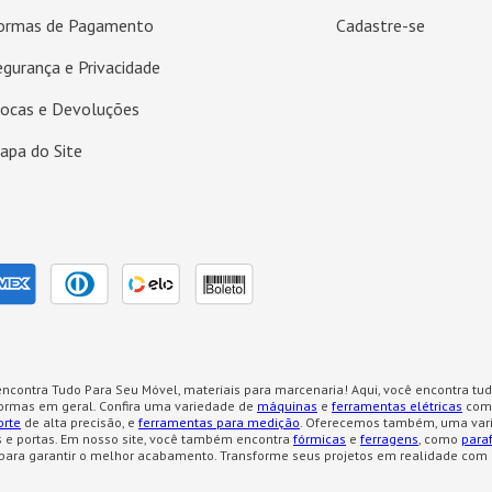
ormas de Pagamento
Cadastre-se
egurança e Privacidade
rocas e Devoluções
apa do Site
ncontra Tudo Para Seu Móvel, materiais para marcenaria! Aqui, você encontra tud
formas em geral. Confira uma variedade de
máquinas
e
ferramentas elétricas
como
orte
de alta precisão, e
ferramentas para medição
. Oferecemos também, uma var
 e portas. Em nosso site, você também encontra
fórmicas
e
ferragens
, como
para
para garantir o melhor acabamento. Transforme seus projetos em realidade com 