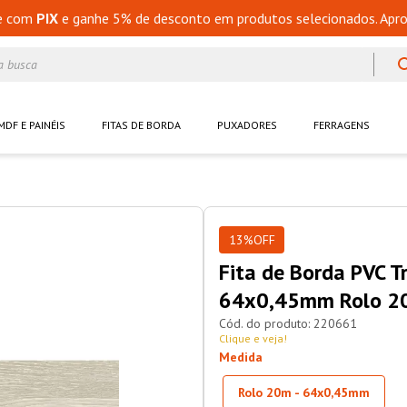
e com
PIX
e ganhe 5% de desconto em produtos selecionados. Apro
a busca
MDF E PAINÉIS
FITAS DE BORDA
PUXADORES
FERRAGENS
13%
OFF
Fita de Borda PVC T
64x0,45mm Rolo 2
220661
Clique e veja!
Medida
Rolo 20m - 64x0,45mm