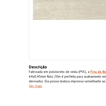
Descrição
Fabricada em policloreto de vinila (PVC), a
Fita de B
64x0,45mm Rolo 20m é perfeita para acabamento em
derivados. Ela possui textura impressa semelhante a
Ver mais
acabamento superior ao móvel também impermeabiliz
resistência e durabilidade.