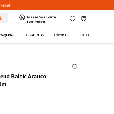
veite!
MÁQUINAS
FERRAMENTAS
FÓRMICAS
OUTLET
rend Baltic Arauco
0m