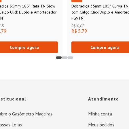
adiça 35mm 105º Reta TN Slow
Dobradiça 35mm 105º Curva TN
Calço Click Duplo e Amortecedor
com Calço Click Duplo e Amorte
TN
FGVTN
,65
R$ 6,65
,79
R$ 5,79
Compre agora
Compre agora
nstitucional
Atendimento
obre o Gasômetro Madeiras
Minha conta
ossas Lojas
Meus pedidos