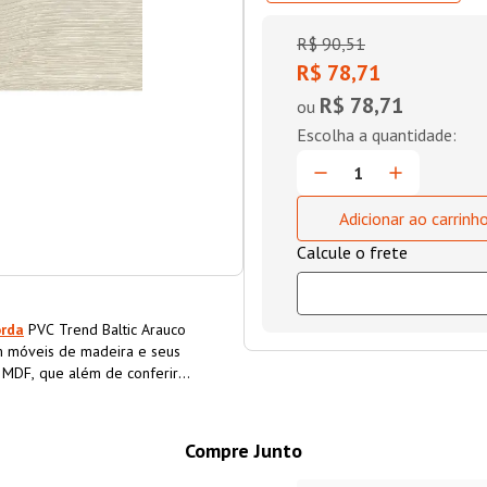
R$
90
,
51
R$ 78,71
R$ 78,71
ou
Adicionar ao carrinh
orda
PVC Trend Baltic Arauco
 móveis de madeira e seus
o MDF, que além de conferir
a o material, aumentando sua
Compre Junto