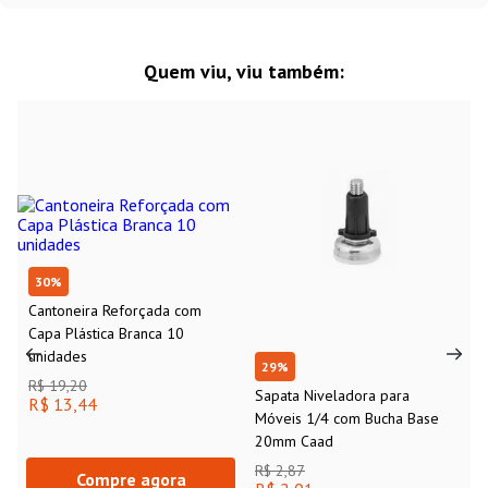
Quem viu, viu também:
30
%
Cantoneira Reforçada com
Capa Plástica Branca 10
unidades
29
%
R$ 19,20
Sapata Niveladora para
R$ 13,44
Móveis 1/4 com Bucha Base
20mm Caad
R$ 2,87
Compre agora