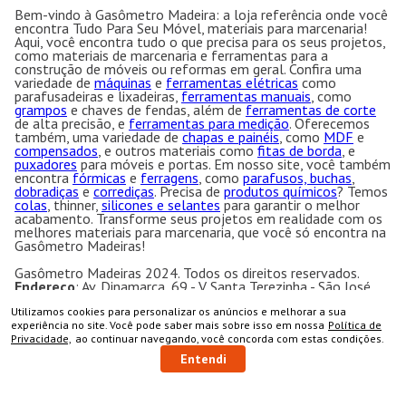
Bem-vindo à Gasômetro Madeira: a loja referência onde você
encontra Tudo Para Seu Móvel, materiais para marcenaria!
Aqui, você encontra tudo o que precisa para os seus projetos,
como materiais de marcenaria e ferramentas para a
construção de móveis ou reformas em geral. Confira uma
variedade de
máquinas
e
ferramentas elétricas
como
parafusadeiras e lixadeiras,
ferramentas manuais
, como
grampos
e chaves de fendas, além de
ferramentas de corte
de alta precisão, e
ferramentas para medição
. Oferecemos
também, uma variedade de
chapas e painéis
, como
MDF
e
compensados
, e outros materiais como
fitas de borda
, e
puxadores
para móveis e portas. Em nosso site, você também
encontra
fórmicas
e
ferragens
, como
parafusos, buchas
,
dobradiças
e
corrediças
. Precisa de
produtos químicos
? Temos
colas
, thinner,
silicones e selantes
para garantir o melhor
acabamento. Transforme seus projetos em realidade com os
melhores materiais para marcenaria, que você só encontra na
Gasômetro Madeiras!
Gasômetro Madeiras 2024. Todos os direitos reservados.
Endereço
: Av. Dinamarca, 69 - V. Santa Terezinha - São José
dos Campos - SP CEP:12.231-200 CNPJ: 50.763.606/0001-
Utilizamos cookies para personalizar os anúncios e melhorar a sua
57
COMPRAR
experiência no site. Você pode saber mais sobre isso em nossa
Política de
Gasômetro Madeiras | Ramuth & Ramuth LTDA
- Loja
Privacidade,
ao continuar navegando, você concorda com estas condições.
especializada em máquinas para marcenaria, acessórios e
ferragens para móveis.
Entendi
Equipamentos e ferramentas para marcenaria com ótimos
preços e condições.