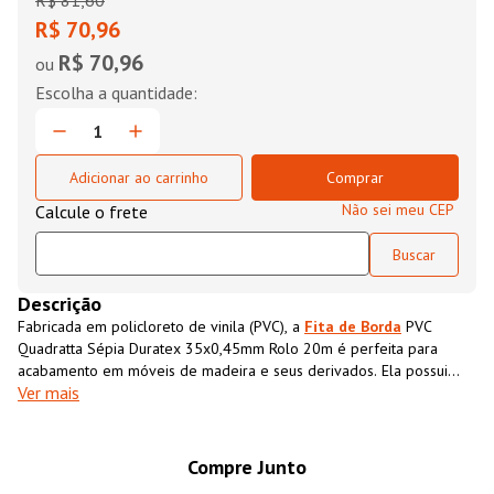
R$
81
,
60
R$ 70,96
R$ 70,96
ou
Adicionar ao carrinho
Comprar
Não sei meu CEP
Descrição
Fabricada em policloreto de vinila (PVC), a
Fita de Borda
PVC
Quadratta Sépia Duratex 35x0,45mm Rolo 20m é perfeita para
acabamento em móveis de madeira e seus derivados. Ela possui
Ver mais
textura impressa semelhante ao MDF, que além de conferir
acabamento superior ao móvel também impermeabiliza o material,
aumentando sua resistência e durabilidade.
Compre Junto