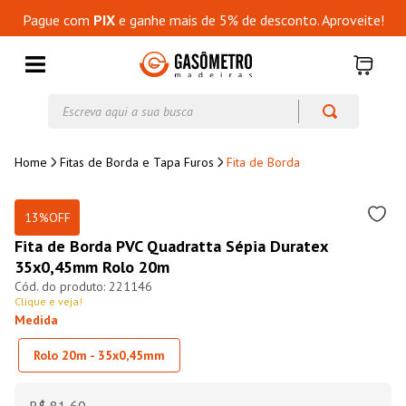
Pague com
PIX
e ganhe mais de 5% de desconto. Aproveite!
Escreva aqui a sua busca
Fitas de Borda e Tapa Furos
Fita de Borda
13%
OFF
Fita de Borda PVC Quadratta Sépia Duratex
35x0,45mm Rolo 20m
221146
Clique e veja!
Medida
Rolo 20m - 35x0,45mm