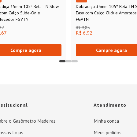
adiça 35mm 105º Reta TN Slow
Dobradiça 35mm 105º Reta TN 
 com Calço Slide-On e
Easy com Calço Click e Amortec
tecedor FGVTN
FGVTN
,37
R$ 9,88
,67
R$ 6,92
Compre agora
Compre agora
nstitucional
Atendimento
obre o Gasômetro Madeiras
Minha conta
ossas Lojas
Meus pedidos