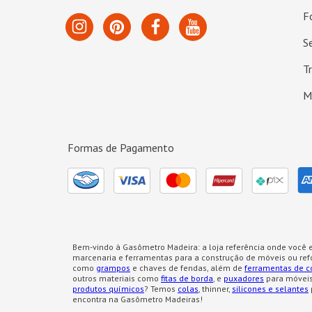
F
S
T
M
Formas de Pagamento
Bem-vindo à Gasômetro Madeira: a loja referência onde você e
marcenaria e ferramentas para a construção de móveis ou re
como
grampos
e chaves de fendas, além de
ferramentas de c
outros materiais como
fitas de borda
, e
puxadores
para móveis
produtos químicos
? Temos
colas
, thinner,
silicones e selantes
encontra na Gasômetro Madeiras!