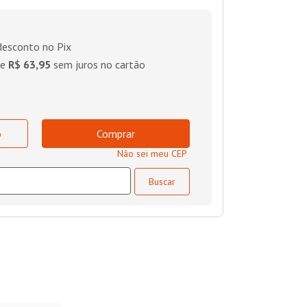
esconto no Pix
de
R$ 63,95
sem juros no cartão
o
Comprar
Não sei meu CEP