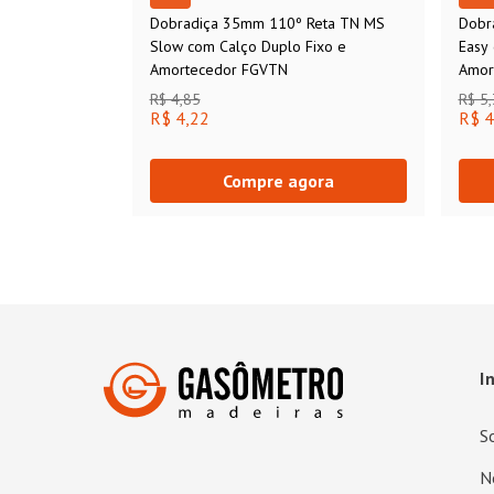
Dobradiça 35mm 110º Reta TN MS
Dobr
Slow com Calço Duplo Fixo e
Easy
Amortecedor FGVTN
Amor
R$ 4,85
R$ 5
R$ 4,22
R$ 4
Compre agora
I
S
N