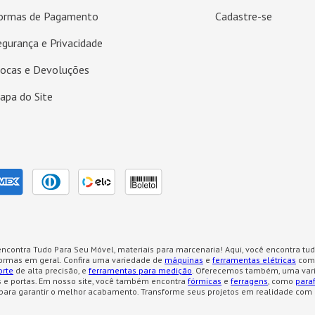
ormas de Pagamento
Cadastre-se
egurança e Privacidade
rocas e Devoluções
apa do Site
ncontra Tudo Para Seu Móvel, materiais para marcenaria! Aqui, você encontra tud
formas em geral. Confira uma variedade de
máquinas
e
ferramentas elétricas
como
orte
de alta precisão, e
ferramentas para medição
. Oferecemos também, uma var
 e portas. Em nosso site, você também encontra
fórmicas
e
ferragens
, como
para
para garantir o melhor acabamento. Transforme seus projetos em realidade com 