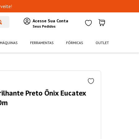
veite!
MÁQUINAS
FERRAMENTAS
FÓRMICAS
OUTLET
rilhante Preto Ônix Eucatex
0m