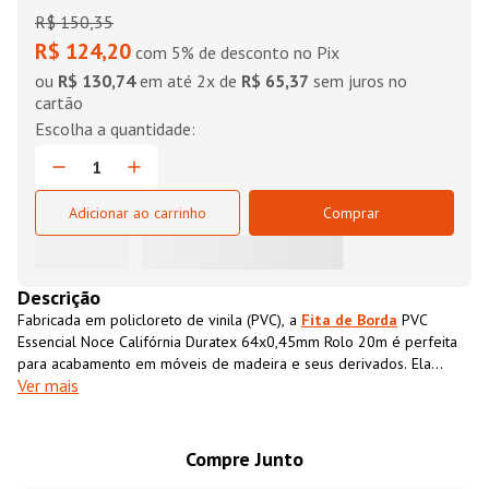
R$
150
,
35
R$ 124,20
com 5% de desconto no Pix
ou
R$ 130,74
em até
2
x de
R$ 65,37
sem juros no
cartão
Adicionar ao carrinho
Comprar
Descrição
Fabricada em policloreto de vinila (PVC), a
Fita de Borda
PVC
Essencial Noce Califórnia Duratex 64x0,45mm Rolo 20m é perfeita
para acabamento em móveis de madeira e seus derivados. Ela
Ver mais
possui textura impressa semelhante ao MDF, que além de conferir
acabamento superior ao móvel também impermeabiliza o material,
aumentando sua resistência e durabilidade.
Compre Junto