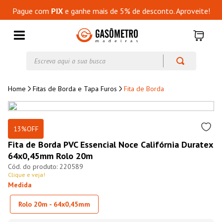
Pague com
PIX
e ganhe mais de 5% de desconto. Aproveite!
Escreva aqui a sua busca
Fitas de Borda e Tapa Furos
Fita de Borda
13%
OFF
Fita de Borda PVC Essencial Noce Califórnia Duratex
64x0,45mm Rolo 20m
220589
Clique e veja!
Medida
Rolo 20m - 64x0,45mm