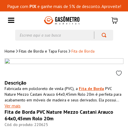
Pague com
PIX
e ganhe mais de 5% de desconto. Aproveite!
Escreva aqui a sua busca
Fitas de Borda e Tapa Furos
Fita de Borda
Descrição
Fabricada em policloreto de vinila (PVC), a
Fita de Borda
PVC
Nature Mezzo Castani Arauco 64x0,45mm Rolo 20m é perfeita para
acabamento em móveis de madeira e seus derivados. Ela possui
Ver mais
textura impressa semelhante ao MDF, que além de conferir
Fita de Borda PVC Nature Mezzo Castani Arauco
acabamento superior ao móvel também impermeabiliza o material,
aumentando sua resistência e durabilidade.
64x0,45mm Rolo 20m
220625