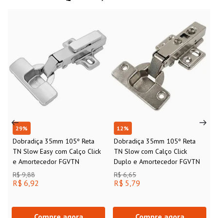
29
%
12
%
Dobradiça 35mm 105º Reta
Dobradiça 35mm 105º Reta
TN Slow Easy com Calço Click
TN Slow com Calço Click
e Amortecedor FGVTN
Duplo e Amortecedor FGVTN
R$ 9,88
R$ 6,65
R$ 6,92
R$ 5,79
Compre agora
Compre agora