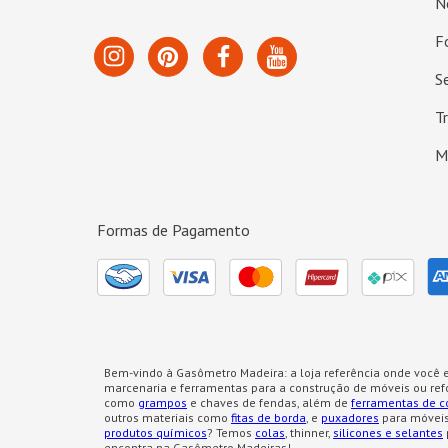
N
F
S
T
M
Formas de Pagamento
Bem-vindo à Gasômetro Madeira: a loja referência onde você e
marcenaria e ferramentas para a construção de móveis ou re
como
grampos
e chaves de fendas, além de
ferramentas de c
outros materiais como
fitas de borda
, e
puxadores
para móveis
produtos químicos
? Temos
colas
, thinner,
silicones e selantes
encontra na Gasômetro Madeiras!