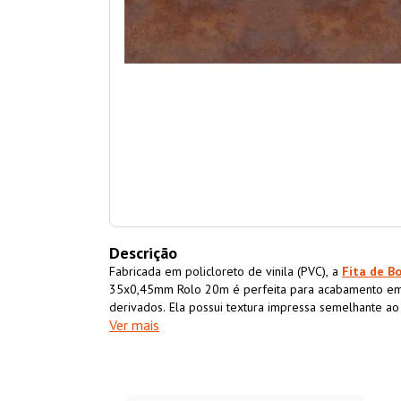
Descrição
Fabricada em policloreto de vinila (PVC), a
Fita de B
35x0,45mm Rolo 20m é perfeita para acabamento em
derivados. Ela possui textura impressa semelhante a
Ver mais
acabamento superior ao móvel também impermeabiliz
resistência e durabilidade.