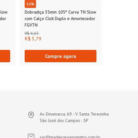
12
%
Slow
Dobradiça 35mm 105º Curva TN Slow
edor
com Calço Click Duplo e Amortecedor
FGVTN
R$ 6,65
R$ 5,79
Compre agora
Av. Dinamarca, 69 - V. Santa Terezinha
São José dos Campos - SP
sac@madeirasgasometro.com.br