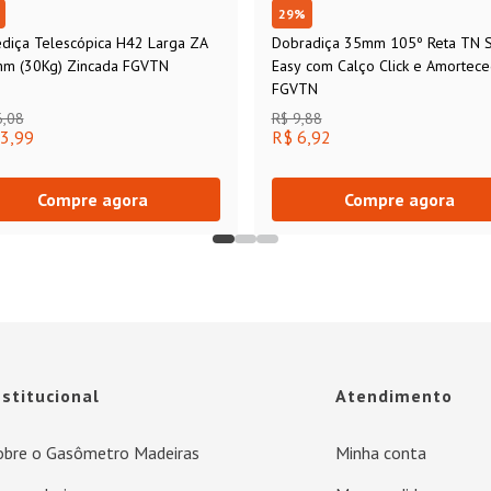
29
%
ediça Telescópica H42 Larga ZA
Dobradiça 35mm 105º Reta TN 
m (30Kg) Zincada FGVTN
Easy com Calço Click e Amortec
FGVTN
6,08
R$ 9,88
3,99
R$ 6,92
Compre agora
Compre agora
nstitucional
Atendimento
obre o Gasômetro Madeiras
Minha conta