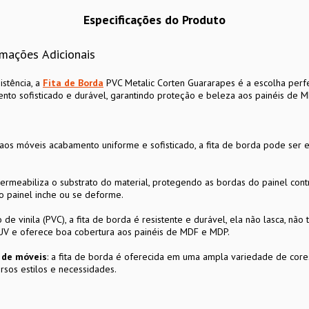
Especificações do Produto
rmações Adicionais
istência, a
Fita de Borda
PVC Metalic Corten Guararapes é a escolha perfe
ento sofisticado e durável, garantindo proteção e beleza aos painéis de 
aos móveis acabamento uniforme e sofisticado, a fita de borda pode ser 
permeabiliza o substrato do material, protegendo as bordas do painel co
o painel inche ou se deforme.
de vinila (PVC), a fita de borda é resistente e durável, ela não lasca, não 
 UV e oferece boa cobertura aos painéis de MDF e MDP.
n de móveis
: a fita de borda é oferecida em uma ampla variedade de cores
rsos estilos e necessidades.