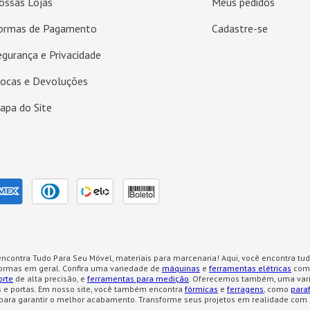
ossas Lojas
Meus pedidos
ormas de Pagamento
Cadastre-se
egurança e Privacidade
rocas e Devoluções
apa do Site
ncontra Tudo Para Seu Móvel, materiais para marcenaria! Aqui, você encontra tud
formas em geral. Confira uma variedade de
máquinas
e
ferramentas elétricas
como
orte
de alta precisão, e
ferramentas para medição
. Oferecemos também, uma var
 e portas. Em nosso site, você também encontra
fórmicas
e
ferragens
, como
para
para garantir o melhor acabamento. Transforme seus projetos em realidade com 