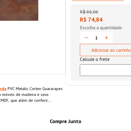
R$
86
,
06
R$ 74,84
Adicionar ao carrinh
orda
PVC Metalic Corten Guararapes
 móveis de madeira e seus
o MDF, que além de conferir
a o material, aumentando sua
Compre Junto