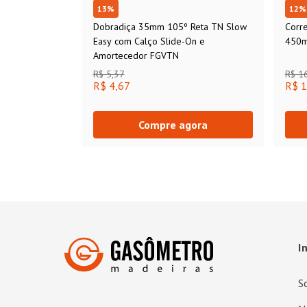
13
%
12
%
Dobradiça 35mm 105º Reta TN Slow
Corr
Easy com Calço Slide-On e
450m
Amortecedor FGVTN
R$ 5,37
R$ 1
R$ 4,67
R$ 1
Compre agora
I
S