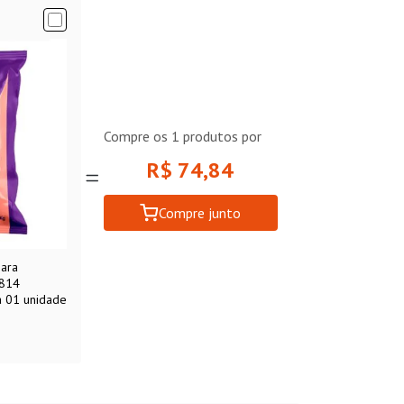
Compre os
1
produtos por
R$ 74,84
Compre junto
para
1814
a 01 unidade