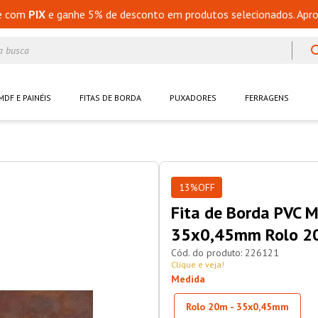
e com
PIX
e ganhe 5% de desconto em produtos selecionados. Apro
a busca
MDF E PAINÉIS
FITAS DE BORDA
PUXADORES
FERRAGENS
13%
OFF
Fita de Borda PVC M
35x0,45mm Rolo 2
226121
Clique e veja!
Medida
Rolo 20m - 35x0,45mm