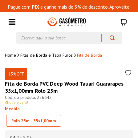
Pague com
PIX
e ganhe mais de 5% de desconto. Aproveite!
Escreva aqui a sua busca
Fitas de Borda e Tapa Furos
Fita de Borda
13%
OFF
Fita de Borda PVC Deep Wood Tauari Guararapes
35x1,00mm Rolo 25m
226642
Clique e veja!
Medida
Rolo 25m - 35x1,00mm