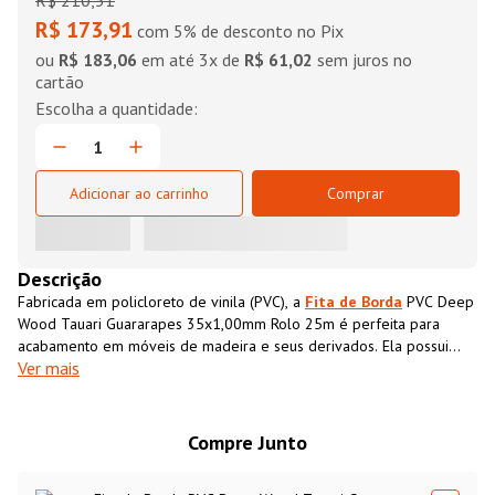
R$
210
,
51
R$ 173,91
com 5% de desconto no Pix
ou
R$ 183,06
em até
3
x de
R$ 61,02
sem juros no
cartão
Adicionar ao carrinho
Comprar
Descrição
Fabricada em policloreto de vinila (PVC), a
Fita de Borda
PVC Deep
Wood Tauari Guararapes 35x1,00mm Rolo 25m é perfeita para
acabamento em móveis de madeira e seus derivados. Ela possui
Ver mais
textura impressa semelhante ao MDF, que além de conferir
acabamento superior ao móvel também impermeabiliza o material,
aumentando sua resistência e durabilidade.
Compre Junto