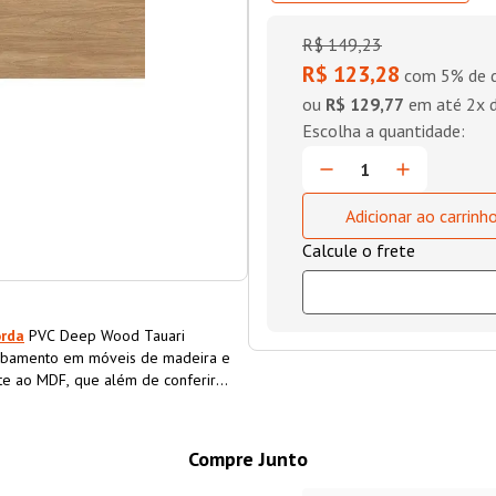
R$
149
,
23
R$ 123,28
com 5% de d
ou
R$ 129,77
em até
2
x 
Adicionar ao carrinh
orda
PVC Deep Wood Tauari
abamento em móveis de madeira e
nte ao MDF, que além de conferir
a o material, aumentando sua
Compre Junto