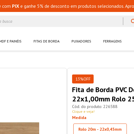
e com
PIX
e ganhe 5% de desconto em produtos selecionados. Apro
a busca
MDF E PAINÉIS
FITAS DE BORDA
PUXADORES
FERRAGENS
13%
OFF
Fita de Borda PVC 
22x1,00mm Rolo 2
226588
Clique e veja!
Medida
Rolo 20m - 22x0,45mm