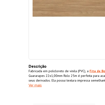
Descrição
Fabricada em policloreto de vinila (PVC), a
Fita de B
Guararapes 22x1,00mm Rolo 25m é perfeita para ac
seus derivados. Ela possui textura impressa semelha
Ver mais
acabamento superior ao móvel também impermeabiliz
resistência e durabilidade.