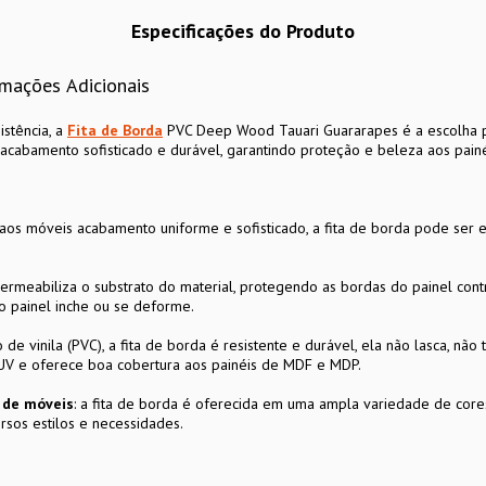
Especificações do Produto
rmações Adicionais
istência, a
Fita de Borda
PVC Deep Wood Tauari Guararapes é a escolha pe
m acabamento sofisticado e durável, garantindo proteção e beleza aos pai
aos móveis acabamento uniforme e sofisticado, a fita de borda pode ser 
permeabiliza o substrato do material, protegendo as bordas do painel co
o painel inche ou se deforme.
de vinila (PVC), a fita de borda é resistente e durável, ela não lasca, não 
 UV e oferece boa cobertura aos painéis de MDF e MDP.
n de móveis
: a fita de borda é oferecida em uma ampla variedade de cores
rsos estilos e necessidades.