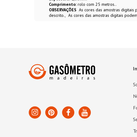
Comprimento:
rolo com 25 metros..
OBSERVAÇÕES
As cores das amostras digitai
descrito.
As cores das amostras digitais podem
I
S
N
F
S
T