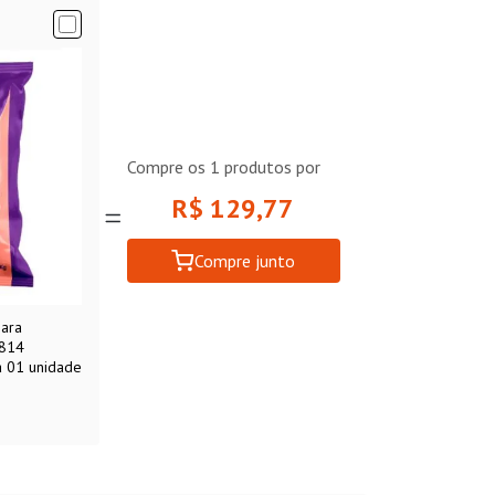
Compre os
1
produtos por
R$ 129,77
Compre junto
para
1814
a 01 unidade