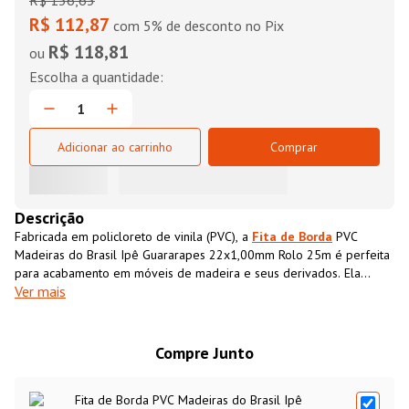
R$
136
,
63
R$ 112,87
com 5% de desconto no Pix
R$ 118,81
ou
Adicionar ao carrinho
Comprar
Descrição
Fabricada em policloreto de vinila (PVC), a
Fita de Borda
PVC
Madeiras do Brasil Ipê Guararapes 22x1,00mm Rolo 25m é perfeita
para acabamento em móveis de madeira e seus derivados. Ela
Ver mais
possui textura impressa semelhante ao MDF, que além de conferir
acabamento superior ao móvel também impermeabiliza o material,
aumentando sua resistência e durabilidade.
Compre Junto
Fita de Borda PVC Madeiras do Brasil Ipê