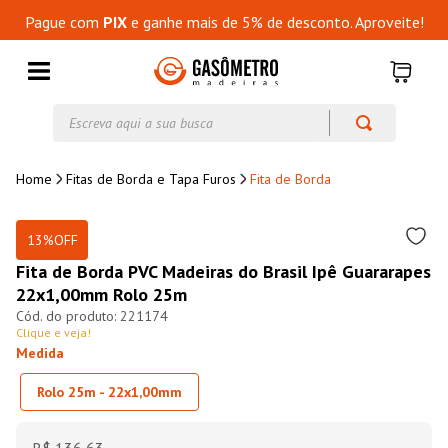
Pague com
PIX
e ganhe mais de 5% de desconto. Aproveite!
Escreva aqui a sua busca
Fitas de Borda e Tapa Furos
Fita de Borda
13%
OFF
Fita de Borda PVC Madeiras do Brasil Ipê Guararapes
22x1,00mm Rolo 25m
221174
Clique e veja!
Medida
Rolo 25m - 22x1,00mm