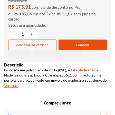
R$
210
,
51
R$ 173,91
com 5% de desconto no Pix
ou
R$ 183,06
em até
3
x de
R$ 61,02
sem juros no
cartão
Adicionar ao carrinho
Comprar
Descrição
Fabricada em policloreto de vinila (PVC), a
Fita de Borda
PVC
Madeiras do Brasil Imbuia Guararapes 35x1,00mm Rolo 25m é
perfeita para acabamento em móveis de madeira e seus derivados.
Ver mais
Ela possui textura impressa semelhante ao MDF, que além de
conferir acabamento superior ao móvel também impermeabiliza o
material, aumentando sua resistência e durabilidade.
Compre Junto