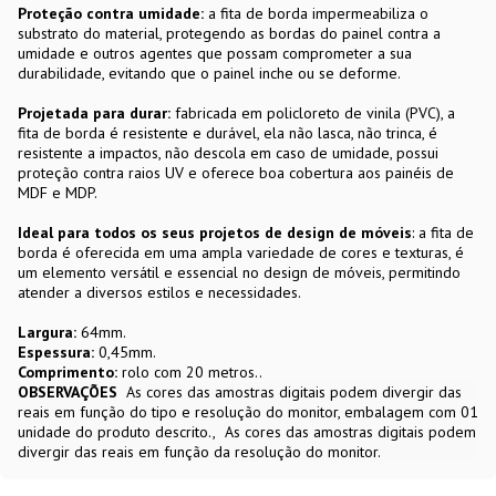
Proteção contra umidade:
a fita de borda impermeabiliza o
substrato do material, protegendo as bordas do painel contra a
umidade e outros agentes que possam comprometer a sua
durabilidade, evitando que o painel inche ou se deforme.
Projetada para durar:
fabricada em policloreto de vinila (PVC), a
fita de borda é resistente e durável, ela não lasca, não trinca, é
resistente a impactos, não descola em caso de umidade, possui
proteção contra raios UV e oferece boa cobertura aos painéis de
MDF e MDP.
Ideal para todos os seus projetos de design de móveis
: a fita de
borda é oferecida em uma ampla variedade de cores e texturas, é
um elemento versátil e essencial no design de móveis, permitindo
atender a diversos estilos e necessidades.
Largura:
64mm.
Espessura:
0,45mm.
Comprimento:
rolo com 20 metros..
OBSERVAÇÕES
As cores das amostras digitais podem divergir das
reais em função do tipo e resolução do monitor, embalagem com 01
unidade do produto descrito.
As cores das amostras digitais podem
divergir das reais em função da resolução do monitor.