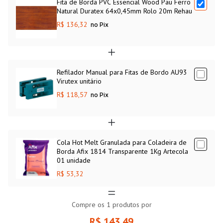
Fita de Borda PVC Essencial Wood Pau Ferro
Natural Duratex 64x0,45mm Rolo 20m Rehau
R$ 136,32
no Pix
Refilador Manual para Fitas de Bordo AU93
Virutex unitário
R$ 118,57
no Pix
Cola Hot Melt Granulada para Coladeira de
Borda Afix 1814 Transparente 1Kg Artecola
01 unidade
R$ 53,32
Compre os
1
produtos por
R$ 143,49