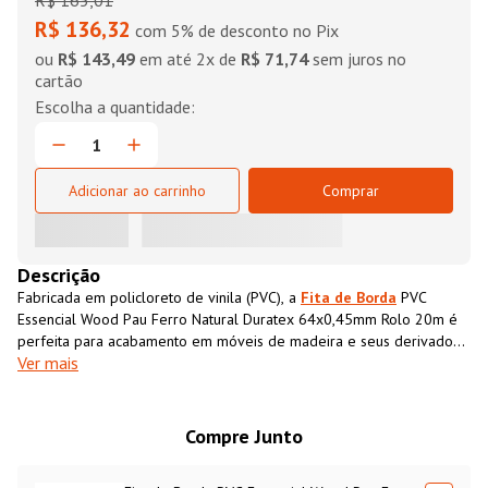
R$
165
,
01
R$ 136,32
com 5% de desconto no Pix
ou
R$ 143,49
em até
2
x de
R$ 71,74
sem juros no
cartão
Adicionar ao carrinho
Comprar
Descrição
Fabricada em policloreto de vinila (PVC), a
Fita de Borda
PVC
Essencial Wood Pau Ferro Natural Duratex 64x0,45mm Rolo 20m é
perfeita para acabamento em móveis de madeira e seus derivados.
Ver mais
Ela possui textura impressa semelhante ao MDF, que além de
conferir acabamento superior ao móvel também impermeabiliza o
material, aumentando sua resistência e durabilidade.
Compre Junto