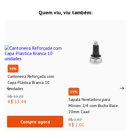
Quem viu, viu também:
30
%
Cantoneira Reforçada com
Capa Plástica Branca 10
unidades
29
%
R$ 19,20
Sapata Niveladora para
R$ 13,44
Móveis 1/4 com Bucha Base
20mm Caad
R$ 2,87
Compre agora
R$ 2,01