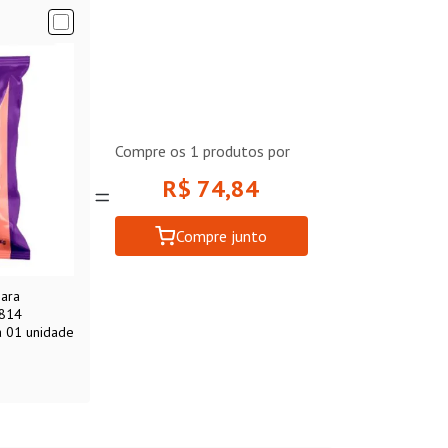
Compre os
1
produtos por
R$ 74,84
Compre junto
para
1814
a 01 unidade