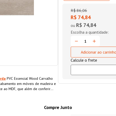
R$
86
,
06
R$ 74,84
R$ 74,84
ou
Adicionar ao carrinh
orda
PVC Essencial Wood Carvalho
acabamento em móveis de madeira e
nte ao MDF, que além de conferir
a o material, aumentando sua
Compre Junto