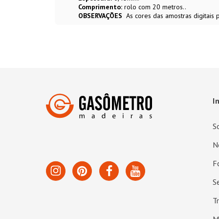
Comprimento:
rolo com 20 metros..
OBSERVAÇÕES
As cores das amostras digitais
I
S
N
F
S
T