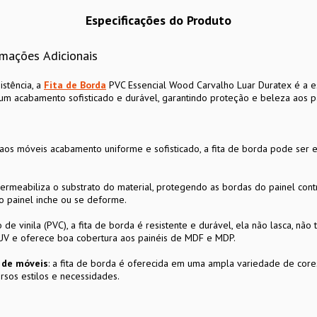
Especificações do Produto
rmações Adicionais
istência, a
Fita de Borda
PVC Essencial Wood Carvalho Luar Duratex é a es
r um acabamento sofisticado e durável, garantindo proteção e beleza aos 
aos móveis acabamento uniforme e sofisticado, a fita de borda pode ser 
permeabiliza o substrato do material, protegendo as bordas do painel co
o painel inche ou se deforme.
de vinila (PVC), a fita de borda é resistente e durável, ela não lasca, não 
 UV e oferece boa cobertura aos painéis de MDF e MDP.
n de móveis
: a fita de borda é oferecida em uma ampla variedade de cores
rsos estilos e necessidades.