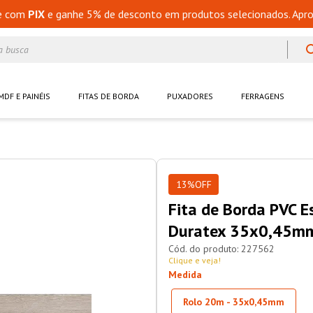
e com
PIX
e ganhe 5% de desconto em produtos selecionados. Apro
a busca
MDF E PAINÉIS
FITAS DE BORDA
PUXADORES
FERRAGENS
13%
OFF
Fita de Borda PVC E
Duratex 35x0,45m
227562
Clique e veja!
Medida
Rolo 20m - 35x0,45mm