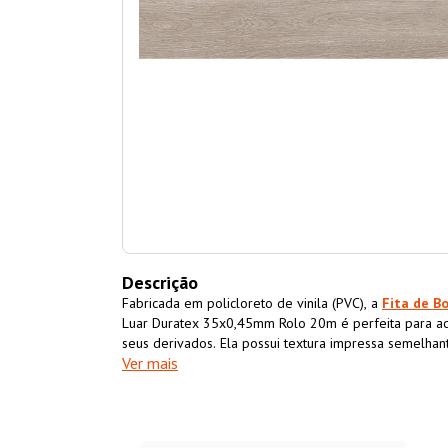
Descrição
Fabricada em policloreto de vinila (PVC), a
Fita de B
Luar Duratex 35x0,45mm Rolo 20m é perfeita para 
seus derivados. Ela possui textura impressa semelha
Ver mais
acabamento superior ao móvel também impermeabiliz
resistência e durabilidade.