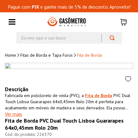
Pague com
PIX
e ganhe mais de 5% de desconto. Aproveite!
Escreva aqui a sua busca
Fitas de Borda e Tapa Furos
Fita de Borda
Descrição
Fabricada em policloreto de vinila (PVC), a
Fita de Borda
PVC Dual
Touch Lisboa Guararapes 64x0,45mm Rolo 20m é perfeita para
acabamento em móveis de madeira e seus derivados. Ela possui
Ver mais
textura impressa semelhante ao MDF, que além de conferir
Fita de Borda PVC Dual Touch Lisboa Guararapes
acabamento superior ao móvel também impermeabiliza o material,
aumentando sua resistência e durabilidade.
64x0,45mm Rolo 20m
226370