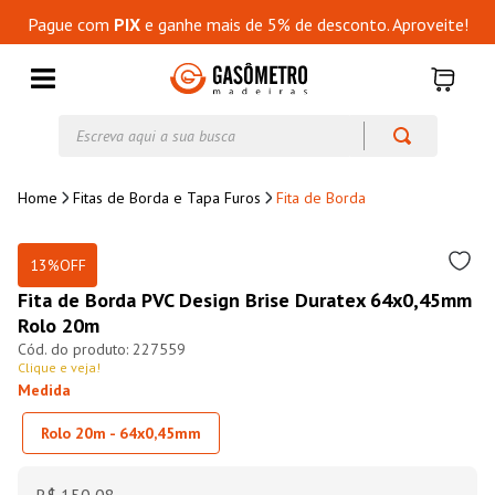
Pague com
PIX
e ganhe mais de 5% de desconto. Aproveite!
Escreva aqui a sua busca
Fitas de Borda e Tapa Furos
Fita de Borda
13%
OFF
Fita de Borda PVC Design Brise Duratex 64x0,45mm
Rolo 20m
227559
Clique e veja!
Medida
Rolo 20m - 64x0,45mm