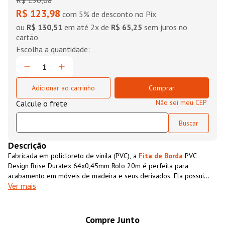
R$
150
,
08
R$ 123,98
com 5% de desconto no Pix
ou
R$ 130,51
em até
2
x de
R$ 65,25
sem juros no
cartão
Adicionar ao carrinho
Comprar
Não sei meu CEP
Descrição
Fabricada em policloreto de vinila (PVC), a
Fita de Borda
PVC
Design Brise Duratex 64x0,45mm Rolo 20m é perfeita para
acabamento em móveis de madeira e seus derivados. Ela possui
Ver mais
textura impressa semelhante ao MDF, que além de conferir
acabamento superior ao móvel também impermeabiliza o material,
aumentando sua resistência e durabilidade.
Compre Junto