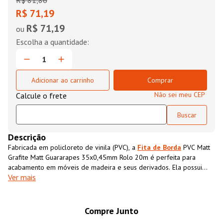
R$
81
,
86
R$ 71,19
R$ 71,19
ou
Adicionar ao carrinho
Comprar
Não sei meu CEP
Descrição
Fabricada em policloreto de vinila (PVC), a
Fita de Borda
PVC Matt
Grafite Matt Guararapes 35x0,45mm Rolo 20m é perfeita para
acabamento em móveis de madeira e seus derivados. Ela possui
Ver mais
textura impressa semelhante ao MDF, que além de conferir
acabamento superior ao móvel também impermeabiliza o material,
aumentando sua resistência e durabilidade.
Compre Junto