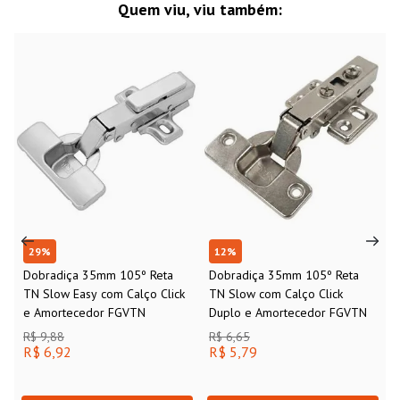
Quem viu, viu também:
29
%
12
%
Dobradiça 35mm 105º Reta
Dobradiça 35mm 105º Reta
TN Slow Easy com Calço Click
TN Slow com Calço Click
e Amortecedor FGVTN
Duplo e Amortecedor FGVTN
R$ 9,88
R$ 6,65
R$ 6,92
R$ 5,79