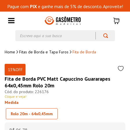
Pague com
PIX
e ganhe mais de 5% de desconto. Aproveite!
Escreva aqui a sua busca
Fitas de Borda e Tapa Furos
Fita de Borda
13%
OFF
Fita de Borda PVC Matt Capuccino Guararapes
64x0,45mm Rolo 20m
226176
Clique e veja!
Medida
Rolo 20m - 64x0,45mm