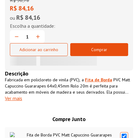
R$
96
,
78
R$ 84,16
R$ 84,16
ou
Adicionar ao carrinho
Comprar
Descrição
Fabricada em policloreto de vinila (PVC), a
Fita de Borda
PVC Matt
Capuccino Guararapes 64x0,45mm Rolo 20m é perfeita para
acabamento em móveis de madeira e seus derivados. Ela possui
Ver mais
textura impressa semelhante ao MDF, que além de conferir
acabamento superior ao móvel também impermeabiliza o material,
aumentando sua resistência e durabilidade.
Compre Junto
Fita de Borda PVC Matt Capuccino Guararapes