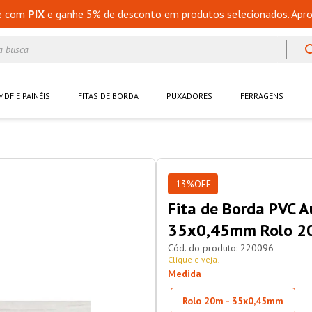
e com
PIX
e ganhe 5% de desconto em produtos selecionados. Apro
a busca
MDF E PAINÉIS
FITAS DE BORDA
PUXADORES
FERRAGENS
13%
OFF
Fita de Borda PVC A
35x0,45mm Rolo 2
220096
Clique e veja!
Medida
Rolo 20m - 35x0,45mm