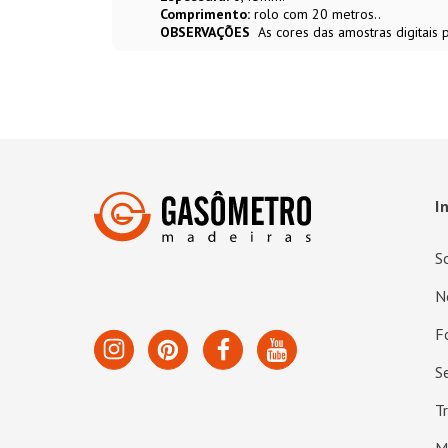
Comprimento:
rolo com 20 metros..
OBSERVAÇÕES
As cores das amostras digitais
I
S
N
F
S
T