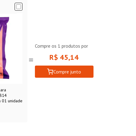
Compre os
1
produtos por
R$ 45,14
Compre junto
para
1814
a 01 unidade