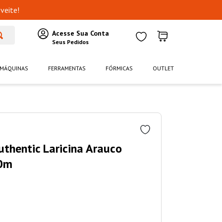
veite!
MÁQUINAS
FERRAMENTAS
FÓRMICAS
OUTLET
uthentic Laricina Arauco
0m