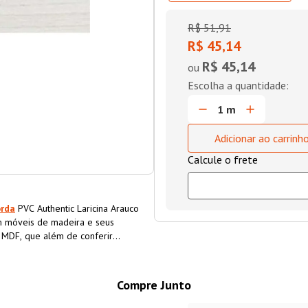
R$
51
,
91
R$ 45,14
R$ 45,14
ou
Adicionar ao carrinh
orda
PVC Authentic Laricina Arauco
 móveis de madeira e seus
o MDF, que além de conferir
a o material, aumentando sua
Compre Junto