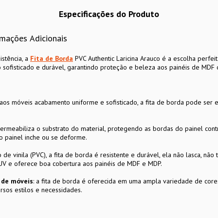
Especificações do Produto
rmações Adicionais
istência, a
Fita de Borda
PVC Authentic Laricina Arauco é a escolha perfei
 sofisticado e durável, garantindo proteção e beleza aos painéis de MDF
aos móveis acabamento uniforme e sofisticado, a fita de borda pode ser 
permeabiliza o substrato do material, protegendo as bordas do painel co
o painel inche ou se deforme.
de vinila (PVC), a fita de borda é resistente e durável, ela não lasca, não 
 UV e oferece boa cobertura aos painéis de MDF e MDP.
n de móveis
: a fita de borda é oferecida em uma ampla variedade de cores
rsos estilos e necessidades.