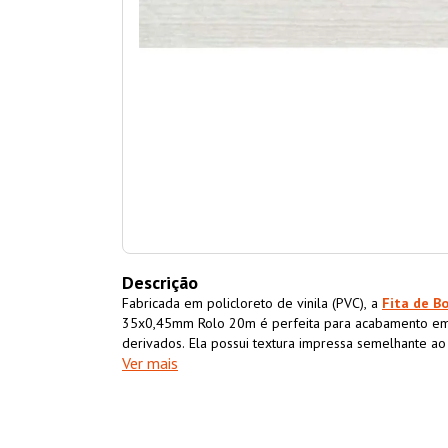
Descrição
Fabricada em policloreto de vinila (PVC), a
Fita de B
35x0,45mm Rolo 20m é perfeita para acabamento em
derivados. Ela possui textura impressa semelhante a
Ver mais
acabamento superior ao móvel também impermeabiliz
resistência e durabilidade.