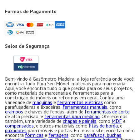
Formas de Pagamento
Selos de Segurança
Bem-vindo à Gasômetro Madeira: a loja referência onde você
encontra Tudo Para Seu Móvel, materiais para marcenaria!
Aqui, você encontra tudo o que precisa para os seus projetos,
como materiais de marcenaria e ferramentas para a
construção de móveis ou reformas em geral. Confira uma
variedade de
máquinas
e
ferramentas elétricas
como
parafusadeiras e lixadeiras,
ferramentas manuais
, como
grampos
e chaves de fendas, além de
ferramentas de corte
de alta precisão, e
ferramentas para medição
. Oferecemos
também, uma variedade de
chapas e painéis
, como
MDF
e
compensados
, e outros materiais como
fitas de borda
, e
puxadores
para móveis e portas. Em nosso site, você também
encontra
fórmicas
e
ferragens
, como
parafusos, buchas
,
dobradiças
e
corrediças
. Precisa de
produtos químicos
? Temos