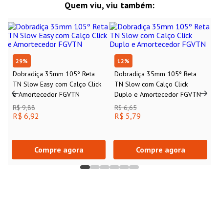
Quem viu, viu também:
29
%
12
%
Dobradiça 35mm 105º Reta
Dobradiça 35mm 105º Reta
TN Slow Easy com Calço Click
TN Slow com Calço Click
e Amortecedor FGVTN
Duplo e Amortecedor FGVTN
R$ 9,88
R$ 6,65
R$ 6,92
R$ 5,79
Compre agora
Compre agora