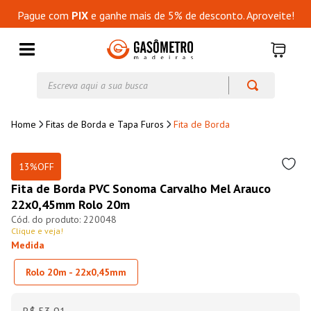
Pague com
PIX
e ganhe mais de 5% de desconto. Aproveite!
Escreva aqui a sua busca
Fitas de Borda e Tapa Furos
Fita de Borda
13%
OFF
Fita de Borda PVC Sonoma Carvalho Mel Arauco
22x0,45mm Rolo 20m
220048
Clique e veja!
Medida
Rolo 20m - 22x0,45mm