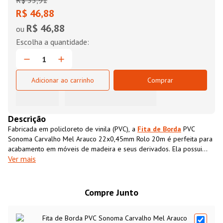
R$
53
,
91
R$ 46,88
R$ 46,88
ou
Adicionar ao carrinho
Comprar
Descrição
Fabricada em policloreto de vinila (PVC), a
Fita de Borda
PVC
Sonoma Carvalho Mel Arauco 22x0,45mm Rolo 20m é perfeita para
acabamento em móveis de madeira e seus derivados. Ela possui
Ver mais
textura impressa semelhante ao MDF, que além de conferir
acabamento superior ao móvel também impermeabiliza o material,
aumentando sua resistência e durabilidade.
Compre Junto
Fita de Borda PVC Sonoma Carvalho Mel Arauco