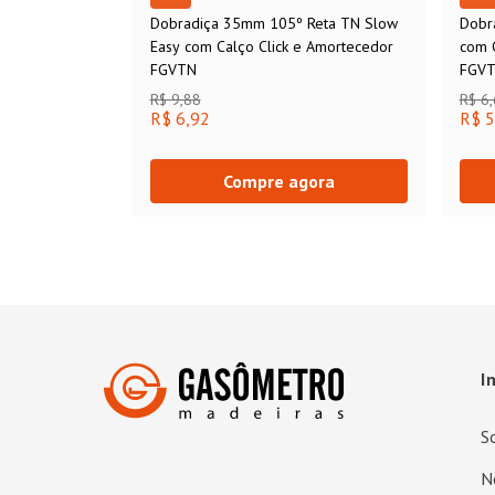
Dobradiça 35mm 105º Reta TN Slow
Dobr
Easy com Calço Click e Amortecedor
com 
FGVTN
FGV
R$ 9,88
R$ 6
R$ 6,92
R$ 5
Compre agora
I
S
N