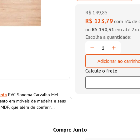
R$
149
,
85
R$ 123,79
com 5% de d
ou
R$ 130,31
em até
2
x 
Adicionar ao carrinh
orda
PVC Sonoma Carvalho Mel
ento em móveis de madeira e seus
o MDF, que além de conferir
a o material, aumentando sua
Compre Junto