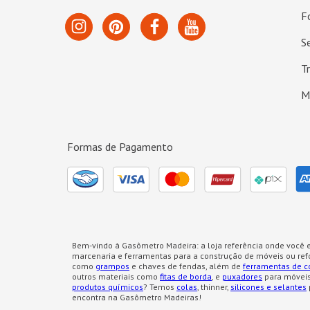
F
S
T
M
Formas de Pagamento
Bem-vindo à Gasômetro Madeira: a loja referência onde você e
marcenaria e ferramentas para a construção de móveis ou re
como
grampos
e chaves de fendas, além de
ferramentas de c
outros materiais como
fitas de borda
, e
puxadores
para móveis
produtos químicos
? Temos
colas
, thinner,
silicones e selantes
encontra na Gasômetro Madeiras!