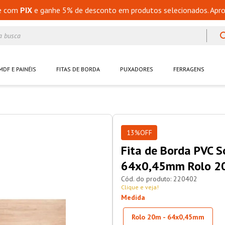
e com
PIX
e ganhe 5% de desconto em produtos selecionados. Apro
a busca
MDF E PAINÉIS
FITAS DE BORDA
PUXADORES
FERRAGENS
13%
OFF
Fita de Borda PVC 
64x0,45mm Rolo 2
220402
Clique e veja!
Medida
Rolo 20m - 64x0,45mm