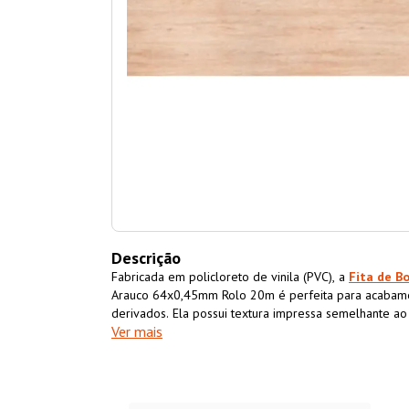
Descrição
Fabricada em policloreto de vinila (PVC), a
Fita de B
Arauco 64x0,45mm Rolo 20m é perfeita para acabam
derivados. Ela possui textura impressa semelhante a
Ver mais
acabamento superior ao móvel também impermeabiliz
resistência e durabilidade.