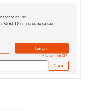
esconto no Pix
de
R$ 65,15
sem juros no cartão
o
Comprar
Não sei meu CEP