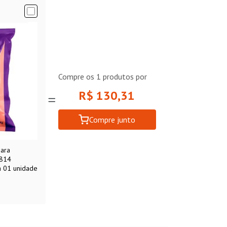
Compre os
1
produtos por
R$ 130,31
Compre junto
para
1814
a 01 unidade