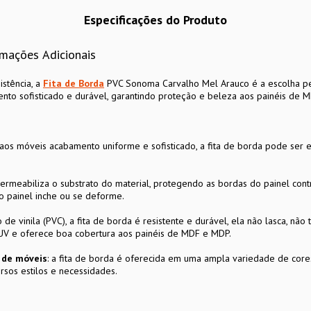
Especificações do Produto
rmações Adicionais
istência, a
Fita de Borda
PVC Sonoma Carvalho Mel Arauco é a escolha per
ento sofisticado e durável, garantindo proteção e beleza aos painéis de 
aos móveis acabamento uniforme e sofisticado, a fita de borda pode ser 
permeabiliza o substrato do material, protegendo as bordas do painel co
o painel inche ou se deforme.
de vinila (PVC), a fita de borda é resistente e durável, ela não lasca, não 
 UV e oferece boa cobertura aos painéis de MDF e MDP.
n de móveis
: a fita de borda é oferecida em uma ampla variedade de cores
rsos estilos e necessidades.