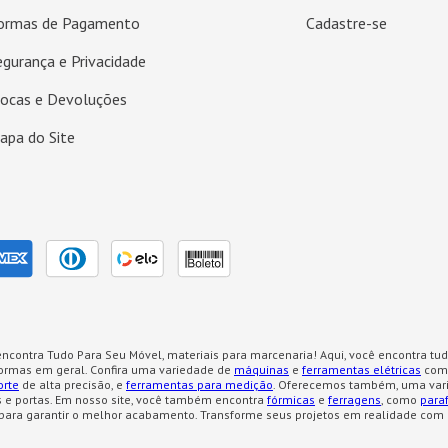
ormas de Pagamento
Cadastre-se
egurança e Privacidade
rocas e Devoluções
apa do Site
ncontra Tudo Para Seu Móvel, materiais para marcenaria! Aqui, você encontra tud
formas em geral. Confira uma variedade de
máquinas
e
ferramentas elétricas
como
orte
de alta precisão, e
ferramentas para medição
. Oferecemos também, uma var
 e portas. Em nosso site, você também encontra
fórmicas
e
ferragens
, como
para
para garantir o melhor acabamento. Transforme seus projetos em realidade com 