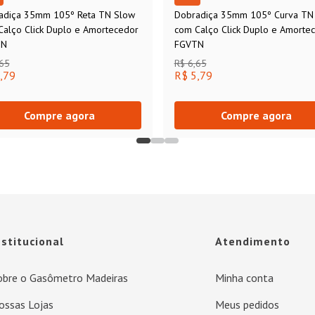
adiça 35mm 105º Reta TN Slow
Dobradiça 35mm 105º Curva TN
Calço Click Duplo e Amortecedor
com Calço Click Duplo e Amorte
TN
FGVTN
,65
R$ 6,65
,79
R$ 5,79
Compre agora
Compre agora
nstitucional
Atendimento
obre o Gasômetro Madeiras
Minha conta
ossas Lojas
Meus pedidos