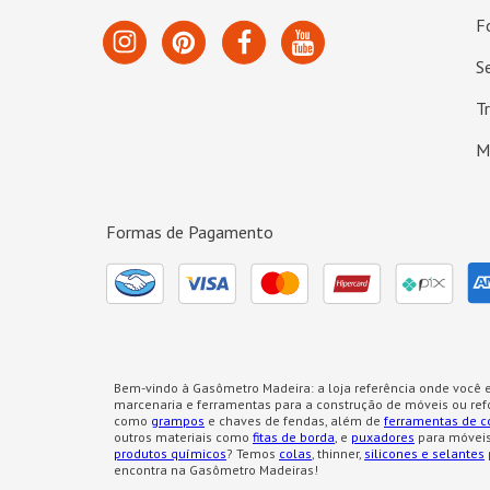
F
S
T
M
Formas de Pagamento
Bem-vindo à Gasômetro Madeira: a loja referência onde você e
marcenaria e ferramentas para a construção de móveis ou re
como
grampos
e chaves de fendas, além de
ferramentas de c
outros materiais como
fitas de borda
, e
puxadores
para móveis
produtos químicos
? Temos
colas
, thinner,
silicones e selantes
encontra na Gasômetro Madeiras!