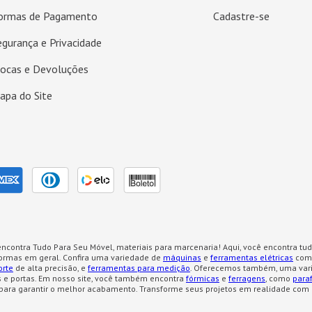
ormas de Pagamento
Cadastre-se
egurança e Privacidade
rocas e Devoluções
apa do Site
ncontra Tudo Para Seu Móvel, materiais para marcenaria! Aqui, você encontra tud
formas em geral. Confira uma variedade de
máquinas
e
ferramentas elétricas
como
orte
de alta precisão, e
ferramentas para medição
. Oferecemos também, uma var
 e portas. Em nosso site, você também encontra
fórmicas
e
ferragens
, como
para
para garantir o melhor acabamento. Transforme seus projetos em realidade com 