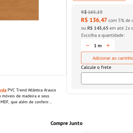
R$
165
,
19
R$ 136,47
com 5% de d
ou
R$ 143,65
em até
2
x 
Adicionar ao carrinh
orda
PVC Trend Atlântica Arauco
 móveis de madeira e seus
o MDF, que além de conferir
a o material, aumentando sua
Compre Junto