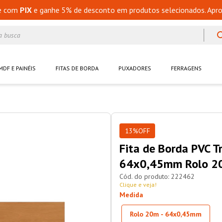
e com
PIX
e ganhe 5% de desconto em produtos selecionados. Apro
a busca
MDF E PAINÉIS
FITAS DE BORDA
PUXADORES
FERRAGENS
13%
OFF
Fita de Borda PVC T
64x0,45mm Rolo 2
222462
Clique e veja!
Medida
Rolo 20m - 64x0,45mm