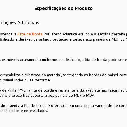
Especificações do Produto
rmações Adicionais
istência, a
Fita de Borda
PVC Trend Atlântica Arauco é a escolha perfeita 
isticado e durável, garantindo proteção e beleza aos painéis de MDF ou 
aos móveis acabamento uniforme e sofisticado, a fita de borda pode ser 
permeabiliza o substrato do material, protegendo as bordas do painel co
o painel inche ou se deforme.
de vinila (PVC), a fita de borda é resistente e durável, ela não lasca, não 
 UV e oferece boa cobertura aos painéis de MDF e MDP.
n de móveis
: a fita de borda é oferecida em uma ampla variedade de cores
rsos estilos e necessidades.