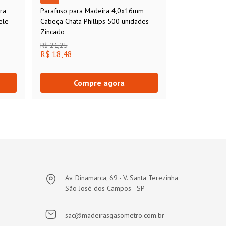
ra
Parafuso para Madeira 4,0x16mm
ele
Cabeça Chata Phillips 500 unidades
Zincado
R$ 21,25
R$ 18,48
Compre agora
Av. Dinamarca, 69 - V. Santa Terezinha
São José dos Campos - SP
sac@madeirasgasometro.com.br