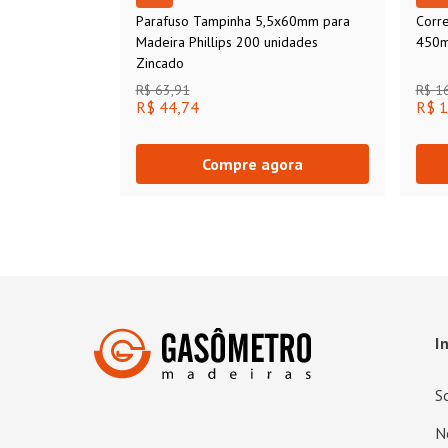
Parafuso Tampinha 5,5x60mm para
Corr
Madeira Phillips 200 unidades
450m
Zincado
R$ 63,91
R$ 1
R$ 44,74
R$ 1
Compre agora
I
S
N