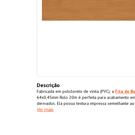
Descrição
Fabricada em policloreto de vinila (PVC), a
Fita de B
64x0,45mm Rolo 20m é perfeita para acabamento em
derivados. Ela possui textura impressa semelhante a
Ver mais
acabamento superior ao móvel também impermeabiliz
resistência e durabilidade.