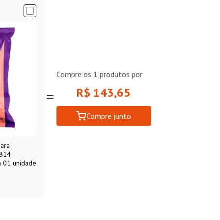
Compre os
1
produtos por
R$ 143,65
Compre junto
para
1814
a 01 unidade