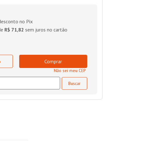
esconto no Pix
de
R$ 71,82
sem juros no cartão
o
Comprar
Não sei meu CEP