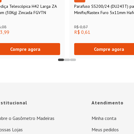
ediça Telescópica H42 Larga ZA
Parafuso SS200/24 (DU243T) pa
m (30Kg) Zincada FGVTN
Minifix/Rastex Furo 5x11mm Haf
6,08
R$ 0,87
3,99
R$ 0,61
Compre agora
Compre agora
nstitucional
Atendimento
obre o Gasômetro Madeiras
Minha conta
ossas Lojas
Meus pedidos