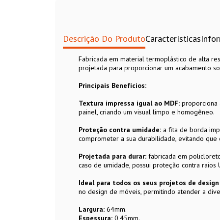
Descrição Do Produto
Características
Info
Fabricada em material termoplástico de alta res
projetada para proporcionar um acabamento sof
Principais Benefícios:
Textura impressa igual ao MDF:
proporciona 
painel, criando um visual limpo e homogêneo.
Proteção contra umidade:
a fita de borda im
comprometer a sua durabilidade, evitando que 
Projetada para durar:
fabricada em policloreto 
caso de umidade, possui proteção contra raios
Ideal para todos os seus projetos de desig
no design de móveis, permitindo atender a dive
Largura:
64mm.
Espessura:
0,45mm.