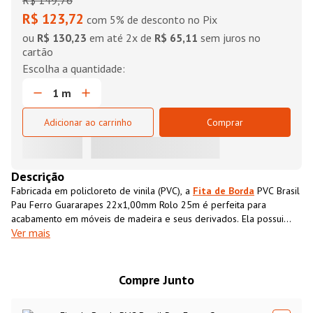
R$
149
,
76
R$ 123,72
com 5% de desconto no Pix
ou
R$ 130,23
em até
2
x de
R$ 65,11
sem juros no
cartão
Adicionar ao carrinho
Comprar
Descrição
Fabricada em policloreto de vinila (PVC), a
Fita de Borda
PVC Brasil
Pau Ferro Guararapes 22x1,00mm Rolo 25m é perfeita para
acabamento em móveis de madeira e seus derivados. Ela possui
Ver mais
textura impressa semelhante ao MDF, que além de conferir
acabamento superior ao móvel também impermeabiliza o material,
aumentando sua resistência e durabilidade.
Compre Junto