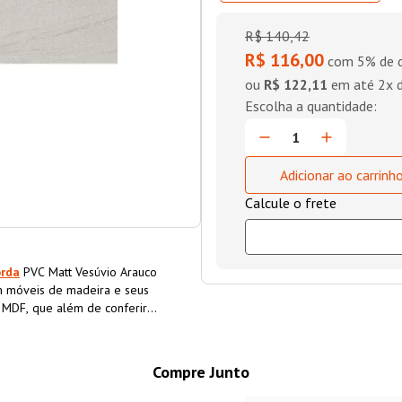
R$
140
,
42
R$ 116,00
com 5% de d
ou
R$ 122,11
em até
2
x 
Adicionar ao carrinh
orda
PVC Matt Vesúvio Arauco
 móveis de madeira e seus
o MDF, que além de conferir
a o material, aumentando sua
Compre Junto