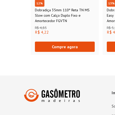
12
%
13
%
Dobradiça 35mm 110º Reta TN MS
Dobr
Slow com Calço Duplo Fixo e
Easy
Amortecedor FGVTN
Amor
R$ 4,85
R$ 5
R$ 4,22
R$ 4
Compre agora
I
S