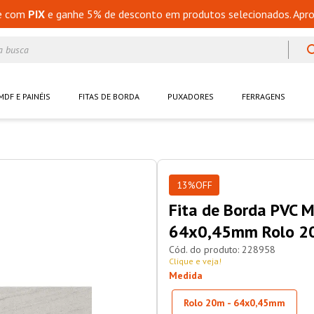
e com
PIX
e ganhe 5% de desconto em produtos selecionados. Apro
a busca
MDF E PAINÉIS
FITAS DE BORDA
PUXADORES
FERRAGENS
13%
OFF
Fita de Borda PVC M
64x0,45mm Rolo 2
228958
Clique e veja!
Medida
Rolo 20m - 64x0,45mm