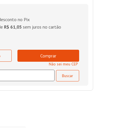
esconto no Pix
de
R$ 61,05
sem juros no cartão
o
Comprar
Não sei meu CEP