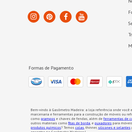
N
F
S
T
M
Formas de Pagamento
Bem-vindo à Gasômetro Madeira: a loja referência onde você e
marcenaria e ferramentas para a construção de móveis ou re
como
grampos
e chaves de fendas, além de
ferramentas de c
outros materiais como
fitas de borda
, e
puxadores
para móveis
produtos químicos
? Temos
colas
, thinner,
silicones e selantes
encontra na Gasômetro Madeiras!