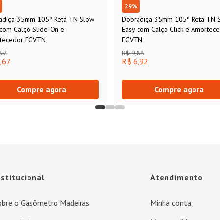
29
%
adiça 35mm 105º Reta TN Slow
Dobradiça 35mm 105º Reta TN 
 com Calço Slide-On e
Easy com Calço Click e Amortec
tecedor FGVTN
FGVTN
,37
R$ 9,88
,67
R$ 6,92
Compre agora
Compre agora
nstitucional
Atendimento
obre o Gasômetro Madeiras
Minha conta