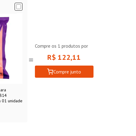
Compre os
1
produtos por
R$ 122,11
Compre junto
para
1814
a 01 unidade