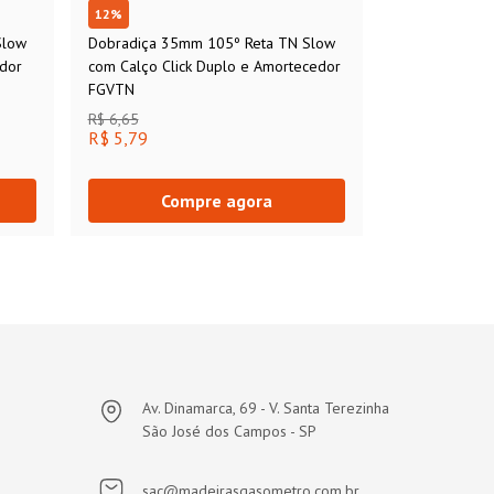
12
%
Slow
Dobradiça 35mm 105º Reta TN Slow
edor
com Calço Click Duplo e Amortecedor
FGVTN
R$ 6,65
R$ 5,79
Compre agora
Av. Dinamarca, 69 - V. Santa Terezinha
São José dos Campos - SP
sac@madeirasgasometro.com.br