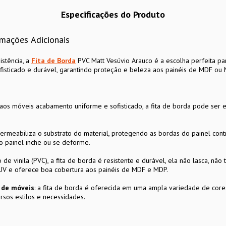
Especificações do Produto
rmações Adicionais
istência, a
Fita de Borda
PVC Matt Vesúvio Arauco é a escolha perfeita par
isticado e durável, garantindo proteção e beleza aos painéis de MDF ou 
aos móveis acabamento uniforme e sofisticado, a fita de borda pode ser 
permeabiliza o substrato do material, protegendo as bordas do painel co
o painel inche ou se deforme.
de vinila (PVC), a fita de borda é resistente e durável, ela não lasca, não 
 UV e oferece boa cobertura aos painéis de MDF e MDP.
n de móveis
: a fita de borda é oferecida em uma ampla variedade de cores
rsos estilos e necessidades.