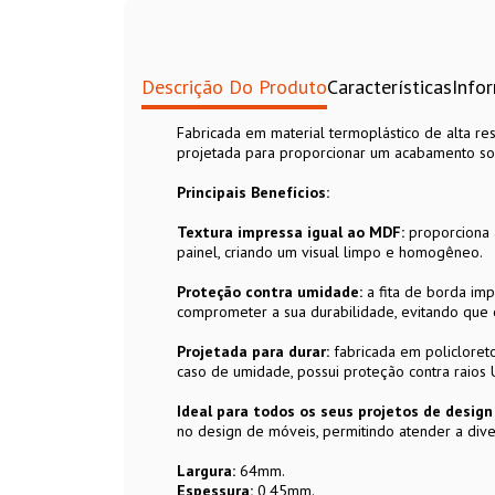
Descrição Do Produto
Características
Info
Fabricada em material termoplástico de alta res
projetada para proporcionar um acabamento sof
Principais Benefícios:
Textura impressa igual ao MDF:
proporciona 
painel, criando um visual limpo e homogêneo.
Proteção contra umidade:
a fita de borda im
comprometer a sua durabilidade, evitando que 
Projetada para durar:
fabricada em policloreto 
caso de umidade, possui proteção contra raios
Ideal para todos os seus projetos de desig
no design de móveis, permitindo atender a dive
Largura:
64mm.
Espessura:
0,45mm.