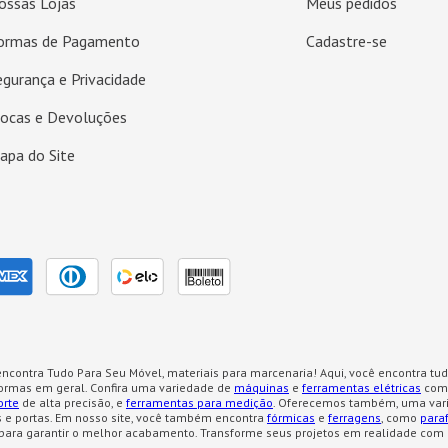
ossas Lojas
Meus pedidos
ormas de Pagamento
Cadastre-se
egurança e Privacidade
rocas e Devoluções
apa do Site
ncontra Tudo Para Seu Móvel, materiais para marcenaria! Aqui, você encontra tud
formas em geral. Confira uma variedade de
máquinas
e
ferramentas elétricas
como
orte
de alta precisão, e
ferramentas para medição
. Oferecemos também, uma var
 e portas. Em nosso site, você também encontra
fórmicas
e
ferragens
, como
para
para garantir o melhor acabamento. Transforme seus projetos em realidade com 