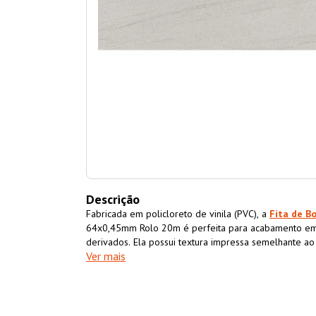
Descrição
Fabricada em policloreto de vinila (PVC), a
Fita de B
64x0,45mm Rolo 20m é perfeita para acabamento em
derivados. Ela possui textura impressa semelhante a
Ver mais
acabamento superior ao móvel também impermeabiliz
resistência e durabilidade.