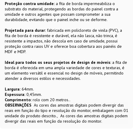
Proteção contra umidade:
a fita de borda impermeabiliza o
substrato do material, protegendo as bordas do painel contra a
umidade e outros agentes que possam comprometer a sua
durabilidade, evitando que o painel inche ou se deforme.
Projetada para durar:
fabricada em policloreto de vinila (PVC), a
fita de borda é resistente e durável, ela não lasca, não trinca, é
resistente a impactos, não descola em caso de umidade, possui
proteção contra raios UV e oferece boa cobertura aos painéis de
MDF e MDP.
Ideal para todos os seus projetos de design de móveis
: a fita de
borda é oferecida em uma ampla variedade de cores e texturas, é
um elemento versátil e essencial no design de móveis, permitindo
atender a diversos estilos e necessidades.
Largura:
64mm.
Espessura:
0,45mm.
Comprimento:
rolo com 20 metros..
OBSERVAÇÕES
As cores das amostras digitais podem divergir das
reais em função do tipo e resolução do monitor, embalagem com 01
unidade do produto descrito.
As cores das amostras digitais podem
divergir das reais em função da resolução do monitor.