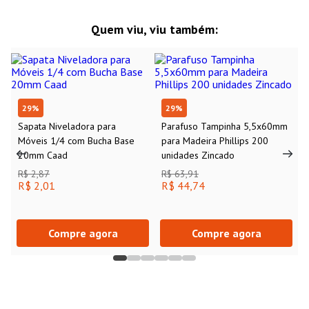
Quem viu, viu também:
29
%
29
%
Sapata Niveladora para
Parafuso Tampinha 5,5x60mm
Móveis 1/4 com Bucha Base
para Madeira Phillips 200
20mm Caad
unidades Zincado
R$ 2,87
R$ 63,91
R$ 2,01
R$ 44,74
Compre agora
Compre agora