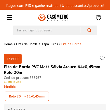
Pague com
PIX
e ganhe mais de 5% de desconto. Aproveite!
Escreva aqui a sua busca
Fitas de Borda e Tapa Furos
Fita de Borda
13%
OFF
Fita de Borda PVC Matt Sálvia Arauco 64x0,45mm
Rolo 20m
228967
Clique e veja!
Medida
Rolo 20m - 35x0,45mm