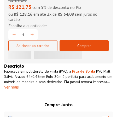
R$
147
,
38
R$ 121,75
com 5% de desconto no Pix
ou
R$ 128,16
em até
2
x de
R$ 64,08
sem juros no
cartão
Adicionar ao carrinho
Comprar
Descrição
Fabricada em policloreto de vinila (PVC), a
Fita de Borda
PVC Matt
Sálvia Arauco 64x0,45mm Rolo 20m é perfeita para acabamento em
móveis de madeira e seus derivados. Ela possui textura impressa
Ver mais
semelhante ao MDF, que além de conferir acabamento superior ao
móvel também impermeabiliza o material, aumentando sua
resistência e durabilidade.
Compre Junto