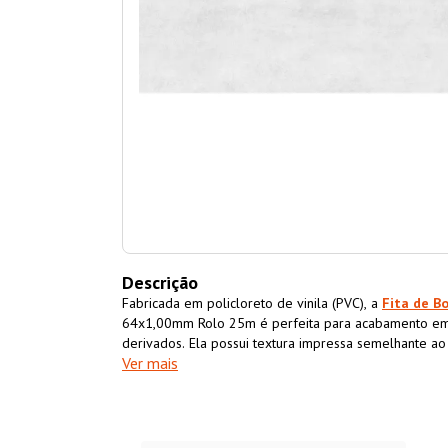
Descrição
Fabricada em policloreto de vinila (PVC), a
Fita de B
64x1,00mm Rolo 25m é perfeita para acabamento em
derivados. Ela possui textura impressa semelhante a
Ver mais
acabamento superior ao móvel também impermeabiliz
resistência e durabilidade.