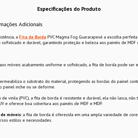
Especificações do Produto
rmações Adicionais
istência, a
Fita de Borda
PVC Magma Fog Guararapesé a escolha perfeita p
 sofisticado e durável, garantindo proteção e beleza aos painéis de MDF
aos móveis acabamento uniforme e sofisticado, a fita de borda pode ser 
permeabiliza o substrato do material, protegendo as bordas do painel co
o painel inche ou se deforme.
de vinila (PVC), a fita de borda é resistente e durável, ela não lasca, não 
 UV e oferece boa cobertura aos painéis de MDF e MDP.
n de móveis
: a fita de borda é oferecida em uma ampla variedade de cores
rsos estilos e necessidades.