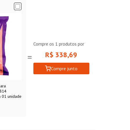
Compre os
1
produtos por
R$ 338,69
Compre junto
para
1814
a 01 unidade