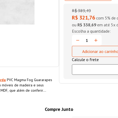
R$
389
,
49
R$ 321,76
com 5% de d
ou
R$ 338,69
em até
5
x 
Adicionar ao carrinh
orda
PVC Magma Fog Guararapes
 móveis de madeira e seus
o MDF, que além de conferir
a o material, aumentando sua
Compre Junto