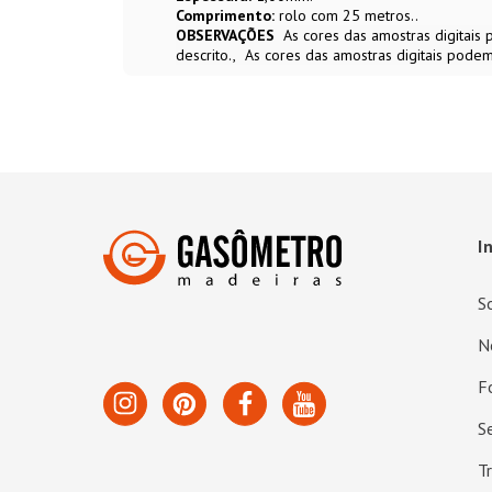
Comprimento:
rolo com 25 metros..
OBSERVAÇÕES
As cores das amostras digitai
descrito.
As cores das amostras digitais podem
I
S
N
F
S
T