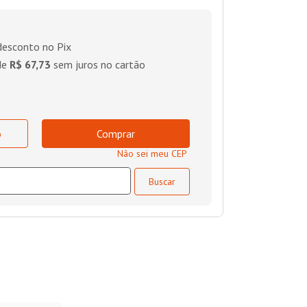
esconto no Pix
de
R$ 67,73
sem juros no cartão
o
Comprar
Não sei meu CEP