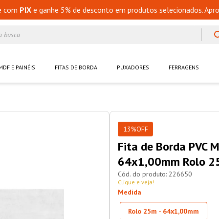
e com
PIX
e ganhe 5% de desconto em produtos selecionados. Apro
a busca
MDF E PAINÉIS
FITAS DE BORDA
PUXADORES
FERRAGENS
13%
OFF
Fita de Borda PVC 
64x1,00mm Rolo 2
226650
Clique e veja!
Medida
Rolo 25m - 64x1,00mm