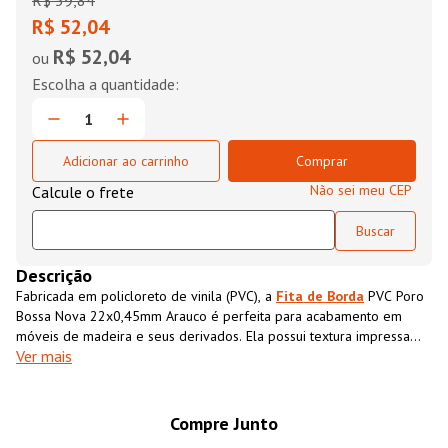
R$
59
,
84
R$ 52,04
R$ 52,04
ou
Adicionar ao carrinho
Comprar
Não sei meu CEP
Descrição
Fabricada em policloreto de vinila (PVC), a
Fita de Borda
PVC Poro
Bossa Nova 22x0,45mm Arauco é perfeita para acabamento em
móveis de madeira e seus derivados. Ela possui textura impressa
Ver mais
semelhante ao MDF, que além de conferir acabamento superior ao
móvel também impermeabiliza o material, aumentando sua
resistência e durabilidade.
Compre Junto