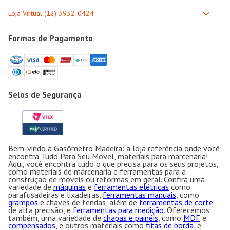
Formas de Pagamento
Selos de Segurança
Bem-vindo à Gasômetro Madeira: a loja referência onde você
encontra Tudo Para Seu Móvel, materiais para marcenaria!
Aqui, você encontra tudo o que precisa para os seus projetos,
como materiais de marcenaria e ferramentas para a
construção de móveis ou reformas em geral. Confira uma
variedade de
máquinas
e
ferramentas elétricas
como
parafusadeiras e lixadeiras,
ferramentas manuais
, como
grampos
e chaves de fendas, além de
ferramentas de corte
de alta precisão, e
ferramentas para medição
. Oferecemos
também, uma variedade de
chapas e painéis
, como
MDF
e
compensados
, e outros materiais como
fitas de borda
, e
puxadores
para móveis e portas. Em nosso site, você também
encontra
fórmicas
e
ferragens
, como
parafusos, buchas
,