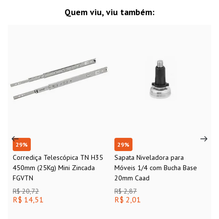
Quem viu, viu também:
29
%
29
%
Corrediça Telescópica TN H35
Sapata Niveladora para
450mm (25Kg) Mini Zincada
Móveis 1/4 com Bucha Base
FGVTN
20mm Caad
R$ 20,72
R$ 2,87
R$ 14,51
R$ 2,01