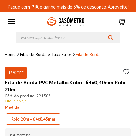
Pague com
PIX
e ganhe mais de 5% de desconto. Aproveite!
Escreva aqui a sua busca
Fitas de Borda e Tapa Furos
Fita de Borda
13%
OFF
Fita de Borda PVC Metallic Cobre 64x0,40mm Rolo
20m
221503
Clique e veja!
Medida
Rolo 20m - 64x0,45mm