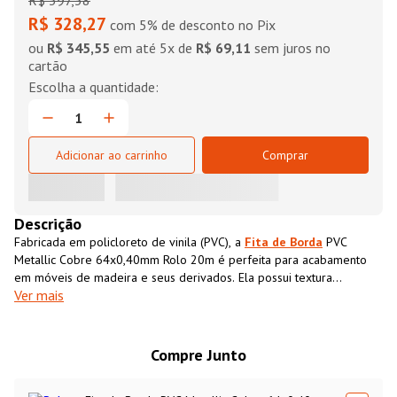
R$
397
,
38
R$ 328,27
com 5% de desconto no Pix
ou
R$ 345,55
em até
5
x de
R$ 69,11
sem juros no
cartão
Adicionar ao carrinho
Comprar
Descrição
Fabricada em policloreto de vinila (PVC), a
Fita de Borda
PVC
Metallic Cobre 64x0,40mm Rolo 20m é perfeita para acabamento
em móveis de madeira e seus derivados. Ela possui textura
Ver mais
impressa semelhante ao MDF, que além de conferir acabamento
superior ao móvel também impermeabiliza o material, aumentando
sua resistência e durabilidade.
Compre Junto