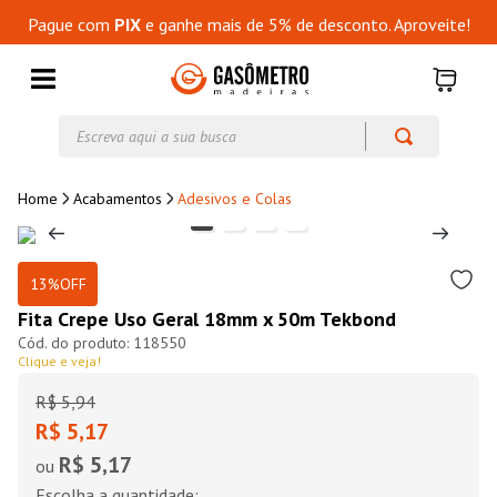
Pague com
PIX
e ganhe mais de 5% de desconto. Aproveite!
Escreva aqui a sua busca
Acabamentos
Adesivos e Colas
13%
OFF
Fita Crepe Uso Geral 18mm x 50m Tekbond
118550
Clique e veja!
R$
5
,
94
R$ 5,17
R$ 5,17
ou