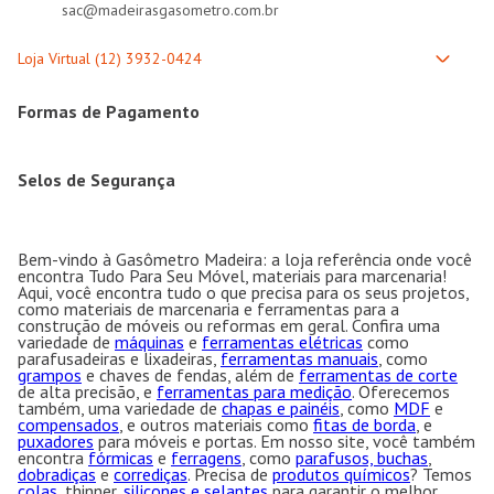
sac@madeirasgasometro.com.br
Formas de Pagamento
Selos de Segurança
Bem-vindo à Gasômetro Madeira: a loja referência onde você
encontra Tudo Para Seu Móvel, materiais para marcenaria!
Aqui, você encontra tudo o que precisa para os seus projetos,
como materiais de marcenaria e ferramentas para a
construção de móveis ou reformas em geral. Confira uma
variedade de
máquinas
e
ferramentas elétricas
como
parafusadeiras e lixadeiras,
ferramentas manuais
, como
grampos
e chaves de fendas, além de
ferramentas de corte
de alta precisão, e
ferramentas para medição
. Oferecemos
também, uma variedade de
chapas e painéis
, como
MDF
e
compensados
, e outros materiais como
fitas de borda
, e
puxadores
para móveis e portas. Em nosso site, você também
encontra
fórmicas
e
ferragens
, como
parafusos, buchas
,
dobradiças
e
corrediças
. Precisa de
produtos químicos
? Temos
colas
, thinner,
silicones e selantes
para garantir o melhor