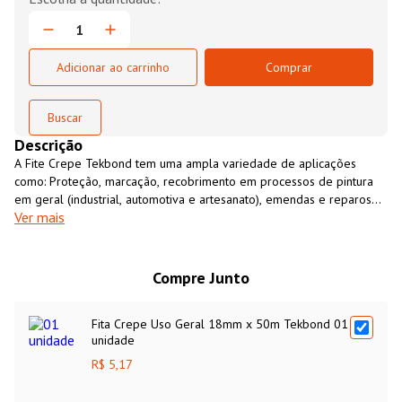
Adicionar ao carrinho
Comprar
Descrição
A Fite Crepe Tekbond tem uma ampla variedade de aplicações
como: Proteção, marcação, recobrimento em processos de pintura
em geral (industrial, automotiva e artesanato), emendas e reparos
Ver mais
em restaurações diversas, como livros, revistas e artefatos em
papel.
Compre Junto
Fita Crepe Uso Geral 18mm x 50m Tekbond 01
unidade
R$ 5,17