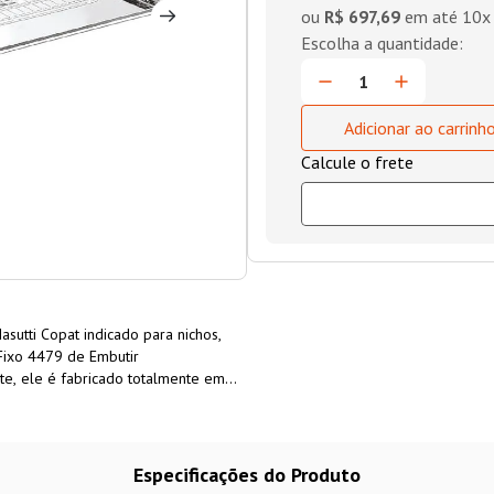
ou
R$ 697,69
em até
10
x
Adicionar ao carrinh
sutti Copat indicado para nichos,
Fixo 4479 de Embutir
e, ele é fabricado totalmente em
ia.
Especificações do Produto