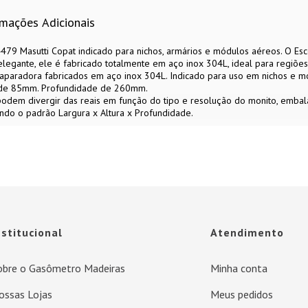
rmações Adicionais
479 Masutti Copat indicado para nichos, armários e módulos aéreos. O Es
egante, ele é fabricado totalmente em aço inox 304L, ideal para regiões
paradora fabricados em aço inox 304L. Indicado para uso em nichos e m
a de 85mm. Profundidade de 260mm.
 podem divergir das reais em função do tipo e resolução do monito, emba
do o padrão Largura x Altura x Profundidade.
nstitucional
Atendimento
obre o Gasômetro Madeiras
Minha conta
ossas Lojas
Meus pedidos