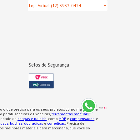
Selos de Segurança
o o que precisa para os seus projetos, como materiais de
 parafusadeiras e lixadeiras,
ferramentas manuais
,
iedade de
chapas e painéis
, como
MDF
e
compensados
, e
fusos, buchas
,
dobradiças
e
corrediças
. Precisa de
os melhores materiais para marcenaria, que você só