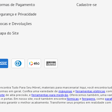
ormas de Pagamento
Cadastre-se
egurança e Privacidade
rocas e Devoluções
apa do Site
ncontra Tudo Para Seu Móvel, materiais para marcenaria! Aqui, você encontra tud
formas em geral. Confira uma variedade de
máquinas
e
ferramentas elétricas
como
orte
de alta precisão, e
ferramentas para medição
. Oferecemos também, uma var
 e portas. Em nosso site, você também encontra
fórmicas
e
ferragens
, como
para
para garantir o melhor acabamento. Transforme seus projetos em realidade com 