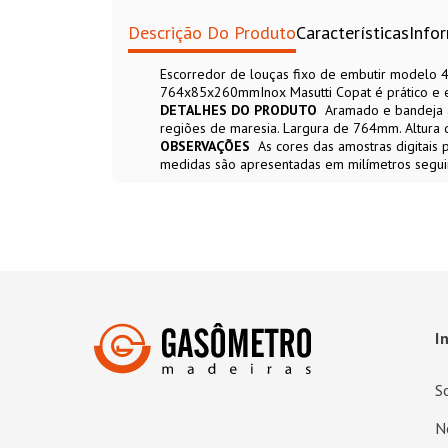
Descrição Do Produto
Características
Info
Escorredor de louças fixo de embutir modelo 4
764x85x260mmInox Masutti Copat é prático e el
DETALHES DO PRODUTO
Aramado e bandeja a
regiões de maresia. Largura de 764mm. Altur
OBSERVAÇÕES
As cores das amostras digitais
medidas são apresentadas em milímetros seguin
I
S
N