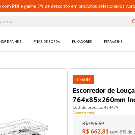
e com
PIX
e ganhe 5% de desconto em produtos selecionados. Apro
a busca
MDF E PAINÉIS
FITAS DE BORDA
PUXADORES
FERRAGENS
30%
OFF
Escorredor de Louç
764x85x260mm Ino
424479
Clique e veja!
R$
996
,
69
R$ 662,81
com 5% de d