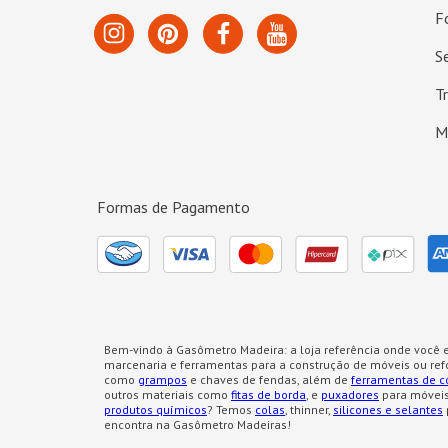
F
S
T
M
Formas de Pagamento
Bem-vindo à Gasômetro Madeira: a loja referência onde você e
marcenaria e ferramentas para a construção de móveis ou re
como
grampos
e chaves de fendas, além de
ferramentas de c
outros materiais como
fitas de borda
, e
puxadores
para móveis
produtos químicos
? Temos
colas
, thinner,
silicones e selantes
encontra na Gasômetro Madeiras!