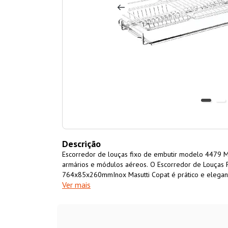
Descrição
Escorredor de louças fixo de embutir modelo 4479 Ma
armários e módulos aéreos. O Escorredor de Louças 
764x85x260mmInox Masutti Copat é prático e elegant
Ver mais
aço inox 304L, ideal para regiões úmidas ou de mares