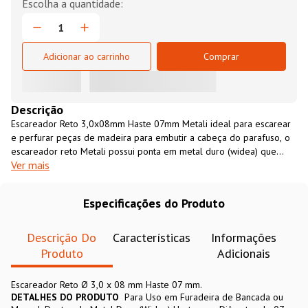
Adicionar ao carrinho
Comprar
Descrição
Escareador Reto 3,0x08mm Haste 07mm Metali ideal para escarear
e perfurar peças de madeira para embutir a cabeça do parafuso, o
escareador reto Metali possui ponta em metal duro (widea) que
Ver mais
proporciona maior durabilidade a ferramenta, ele acompanha
também broca de aço rápido (HSS) com profundidade ajustável.
Escareador indicado para perfurar peças de madeira, MDF, MDP,
Especificações do Produto
compensados, entre outros.
Descrição Do
Características
Informações
Produto
Adicionais
Escareador Reto Ø 3,0 x 08 mm Haste 07 mm.
DETALHES DO PRODUTO
Para Uso em Furadeira de Bancada ou