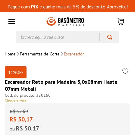
Pague com
PIX
e ganhe mais de 5% de desconto. Aproveite!
Escreva aqui a sua busca
Ferramentas de Corte
Escareador
13%
OFF
Escareador Reto para Madeira 3,0x08mm Haste
07mm Metali
320160
Clique e veja!
R$
57
,
69
R$ 50,17
R$ 50,17
ou