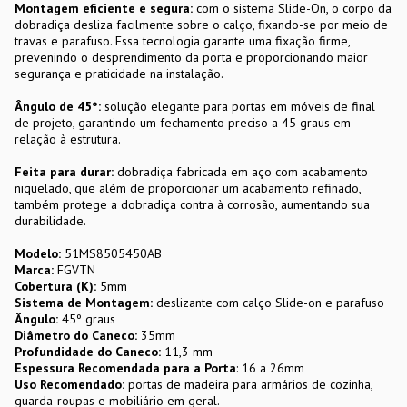
Montagem eficiente e segura:
com o sistema Slide-On, o corpo da
dobradiça desliza facilmente sobre o calço, fixando-se por meio de
travas e parafuso. Essa tecnologia garante uma fixação firme,
prevenindo o desprendimento da porta e proporcionando maior
segurança e praticidade na instalação.
Ângulo de 45°:
solução elegante para portas em móveis de final
de projeto, garantindo um fechamento preciso a 45 graus em
relação à estrutura.
Feita para durar:
dobradiça fabricada em aço com acabamento
niquelado, que além de proporcionar um acabamento refinado,
também protege a dobradiça contra à corrosão, aumentando sua
durabilidade.
Modelo:
51MS8505450AB
Marca:
FGVTN
Cobertura (K):
5mm
Sistema de Montagem:
deslizante com calço Slide-on e parafuso
Ângulo:
45º graus
Diâmetro do Caneco:
35mm
Profundidade do Caneco:
11,3 mm
Espessura Recomendada para a Porta
: 16 a 26mm
Uso Recomendado:
portas de madeira para armários de cozinha,
guarda-roupas e mobiliário em geral.