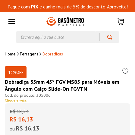
Pague com
PIX
e ganhe mais de 5% de desconto. Aproveite!
Escreva aqui a sua busca
Ferragens
Dobradiças
13%
OFF
Dobradiça 35mm 45º FGV MS85 para Móveis em
Ângulo com Calço Slide-On FGVTN
305006
Clique e veja!
R$
18
,
54
R$ 16,13
R$ 16,13
ou