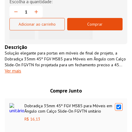
Adicionar ao carrinho
Comprar
Descrição
Solução elegante para portas em móveis de final de projeto, a
Dobradiça 35mm 45º FGV MS85 para Móveis em Ângulo com Calço
Slide-On FGVTN foi projetada para um fechamento preciso a 45
Ver mais
graus em relação à estrutura. Ela é fabricada com matérias-primas
de alta qualidade, garantindo longa resistência e durabilidade.
Compre Junto
Dobradiça 35mm 45º FGV MS85 para Móveis em
Ângulo com Calço Slide-On FGVTN unitário
R$ 16,13