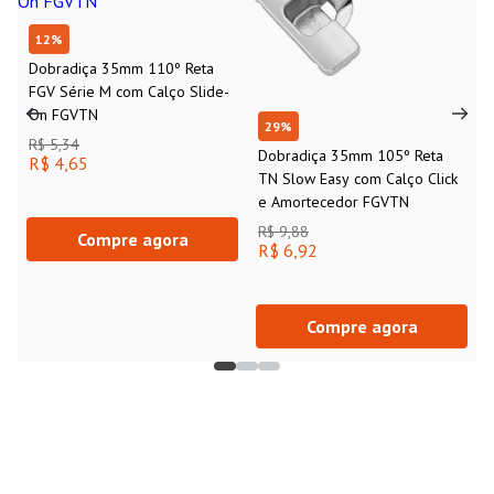
12
%
Dobradiça 35mm 110º Reta
FGV Série M com Calço Slide-
On FGVTN
29
%
R$ 5,34
Dobradiça 35mm 105º Reta
R$ 4,65
TN Slow Easy com Calço Click
e Amortecedor FGVTN
R$ 9,88
Compre agora
R$ 6,92
Compre agora