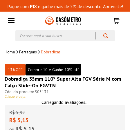
Pague com
PIX
e ganhe mais de 5% de desconto. Aproveite!
Ferragens
Dobradiças
13%
OFF
Compre 10 e Ganhe 10% off
Dobradiça 35mm 110º Super Alta FGV Série M com
Calço Slide-On FGVTN
303131
Clique e veja!
Carregando avaliações...
R$
5
,
92
R$ 5,15
R$ 5,15
ou