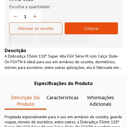
Adicionar ao carrinho
Comprar
Descrição
A Dobradiça 35mm 110º Super Alta FGV Série M com Calço Slide-
On FGVTN é ideal para uso em armários de cozinha, dormitórios,
móveis para escritório, entre outras aplicações, ela é fabricada em
aço com acabamento niquelado, possui ângulo de abertura amplo
de 110º graus que facilita o acesso ao interior do móvel.
Especificações do Produto
Descrição Do
Características
Informações
Produto
Adicionais
Projetada especialmente para o uso em armários de cozinha, guarda
roupas, moveis de escritório, entre outros, a Dobradiça 35mm 110º
Super Alta FGV Série M com Calço Slide-On FGVTN é perfeita para