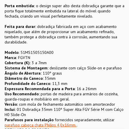
Porta embutida:
o design super alto desta dobradiça garante que a
porta fique totalmente embutida na lateral do móvel quando
fechada, criando um visual perfeitamente nivelado.
Feita para durar:
dobradiça fabricada em aço com acabamento
niquelado, que além de proporcionar um acabamento refinado,
também protege a dobradiça contra à corrosão, aumentando sua
durabilidade.
Modelo:
51MS1505150A00
Marca:
FGVTN
Cobertura (K):
3 a 7mm
Sistema de Montagem:
deslizante com calço Slide-on e parafuso
Ângulo de Abertura:
110º graus
Diâmetro do Caneco:
35mm
Profundidade do Caneco:
11,3 mm
Espessura Recomendada para a Porta
: 16 a 26mm
Uso Recomendado:
portas de madeira para armários de cozinha,
guarda-roupas e mobiliário em geral.
Versão:
com mola de fechamento automático sem amortecedor
Inclui:
01 Dobradiça 35mm 110º Super Alta FGV Série M com Calço
H0 Slide-On
Parafusos para instalação
fornecidos separadamente, utilizar
parafuso cabeça chata Philips 4,0x16mm.
.