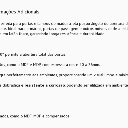
rmações Adicionais
perfeita para portas e tampos de madeira, ela possui ângulo de abertura
e. Ideal para armários, portas de passagem e outros móveis onde a estéti
 em latão fosco, garantindo longa resistência e durabilidade.
º permite a abertura total das portas.
ados, como o MDF e MDP, com espessura entre 20 a 26mm.
gra perfeitamente aos ambientes, proporcionando um visual limpo e minima
sa dobradiça é
resistente à corrosão
, podendo ser utilizada em ambient
ivados, como o MDF, MDP e compensados