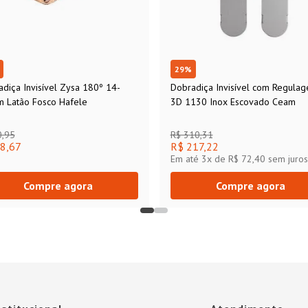
29
%
diça Invisível Zysa 180º 14-
Dobradiça Invisível com Regula
 Latão Fosco Hafele
3D 1130 Inox Escovado Ceam
0,95
R$ 310,31
8,67
R$ 217,22
Em até
3
x de
R$ 72,40
sem juros
Compre agora
Compre agora