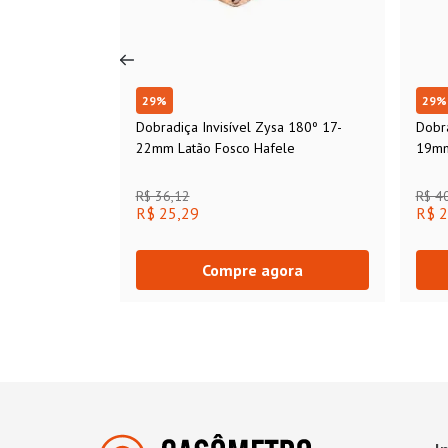
29
%
29
%
Dobradiça Invisível Zysa 180º 17-
Dobra
22mm Latão Fosco Hafele
19mm
R$ 36,12
R$ 4
R$ 25,29
R$ 2
Compre agora