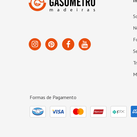
I
S
N
F
S
T
M
Formas de Pagamento