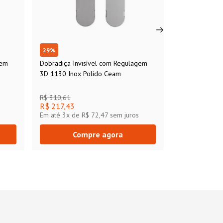
29
%
gem
Dobradiça Invisível com Regulagem
3D 1130 Inox Polido Ceam
R$ 310,61
R$ 217,43
Em até
3
x de
R$ 72,47
sem juros
Compre agora