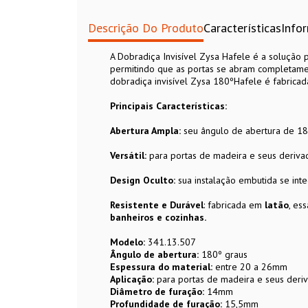
Descrição Do Produto
Características
Info
A Dobradiça Invisível Zysa Hafele é a solução 
permitindo que as portas se abram completament
dobradiça invisível Zysa 180ºHafele é fabricada
Principais Características:
Abertura Ampla:
seu ângulo de abertura de 180
Versátil:
para portas de madeira e seus deriv
Design Oculto:
sua instalação embutida se inte
Resistente e Durável
: fabricada em
latão
, es
banheiros e cozinhas.
Modelo:
341.13.507
Ângulo de abertura:
180º graus
Espessura do material:
entre 20 a 26mm
Aplicação:
para portas de madeira e seus der
Diâmetro de furação:
14mm
Profundidade de furação:
15,5mm