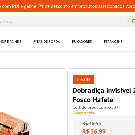
e com
PIX
e ganhe 5% de desconto em produtos selecionados. Apro
a busca
MDF E PAINÉIS
FITAS DE BORDA
PUXADORES
FERRAGENS
30%
OFF
Dobradiça Invisíve
Fosco Hafele
303507
Clique e veja!
R$
38
,
55
R$ 26,99