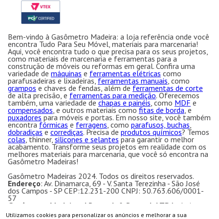
Bem-vindo à Gasômetro Madeira: a loja referência onde você
encontra Tudo Para Seu Móvel, materiais para marcenaria!
Aqui, você encontra tudo o que precisa para os seus projetos,
como materiais de marcenaria e ferramentas para a
construção de móveis ou reformas em geral. Confira uma
variedade de
máquinas
e
ferramentas elétricas
como
parafusadeiras e lixadeiras,
ferramentas manuais
, como
grampos
e chaves de fendas, além de
ferramentas de corte
de alta precisão, e
ferramentas para medição
. Oferecemos
também, uma variedade de
chapas e painéis
, como
MDF
e
compensados
, e outros materiais como
fitas de borda
, e
puxadores
para móveis e portas. Em nosso site, você também
encontra
fórmicas
e
ferragens
, como
parafusos, buchas
,
dobradiças
e
corrediças
. Precisa de
produtos químicos
? Temos
colas
, thinner,
silicones e selantes
para garantir o melhor
acabamento. Transforme seus projetos em realidade com os
melhores materiais para marcenaria, que você só encontra na
Gasômetro Madeiras!
Gasômetro Madeiras 2024. Todos os direitos reservados.
Endereço
: Av. Dinamarca, 69 - V. Santa Terezinha - São José
dos Campos - SP CEP:12.231-200 CNPJ: 50.763.606/0001-
57
Gasômetro Madeiras | Ramuth & Ramuth LTDA
- Loja
especializada em máquinas para marcenaria, acessórios e
Utilizamos cookies para personalizar os anúncios e melhorar a sua