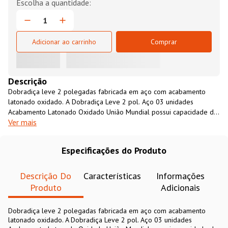
Adicionar ao carrinho
Comprar
Descrição
Dobradiça leve 2 polegadas fabricada em aço com acabamento
latonado oxidado. A Dobradiça Leve 2 pol. Aço 03 unidades
Acabamento Latonado Oxidado União Mundial possui capacidade de
Ver mais
carga de até 8 Kg por dobradiça e é indicada para aplicações leves,
como tampas de baús, portas de balcões, tampos, entre outros.
Especificações do Produto
Descrição Do
Características
Informações
Produto
Adicionais
Dobradiça leve 2 polegadas fabricada em aço com acabamento
latonado oxidado. A Dobradiça Leve 2 pol. Aço 03 unidades