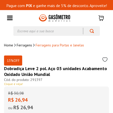
Pague com
PIX
e ganhe mais de 5% de desconto. Aproveite!
Escreva aqui a sua busca
Ferragens
Ferragens para Portas e Janelas
13%
OFF
Dobradiça Leve 2 pol. Aço 03 unidades Acabamento
Oxidado União Mundial
291397
Clique e veja!
R$
30
,
98
R$ 26,94
R$ 26,94
ou